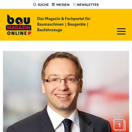
SUCHE
MESSEN
NEWSLETTER
Das Magazin & Fachportal für
Baumaschinen | Baugeräte |
Baufahrzeuge
Bilder
1