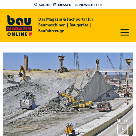
SUCHE
MESSEN
NEWSLETTER
Das Magazin & Fachportal für
Baumaschinen | Baugeräte |
Baufahrzeuge
Bilder
5