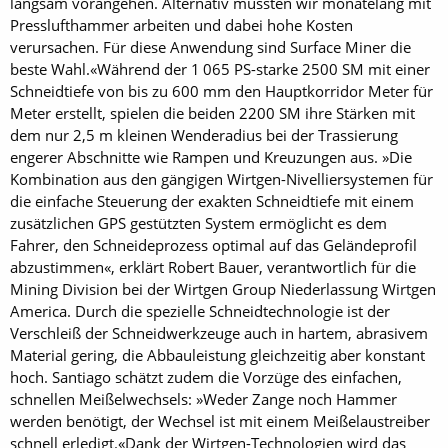
langsam vorangehen. Alternativ müssten wir monatelang mit
Presslufthammer arbeiten und dabei hohe Kosten
verursachen. Für diese Anwendung sind Surface Miner die
beste Wahl.«Während der 1 065 PS-starke 2500 SM mit einer
Schneidtiefe von bis zu 600 mm den Hauptkorridor Meter für
Meter erstellt, spielen die beiden 2200 SM ihre Stärken mit
dem nur 2,5 m kleinen Wenderadius bei der Trassierung
engerer Abschnitte wie Rampen und Kreuzungen aus. »Die
Kombination aus den gängigen Wirtgen-Nivelliersystemen für
die einfache Steuerung der exakten Schneidtiefe mit einem
zusätzlichen GPS gestützten System ermöglicht es dem
Fahrer, den Schneideprozess optimal auf das Geländeprofil
abzustimmen«, erklärt Robert Bauer, verantwortlich für die
Mining Division bei der Wirtgen Group Niederlassung Wirtgen
America. Durch die spezielle Schneidtechnologie ist der
Verschleiß der Schneidwerkzeuge auch in hartem, abrasivem
Material gering, die Abbauleistung gleichzeitig aber konstant
hoch. Santiago schätzt zudem die Vorzüge des einfachen,
schnellen Meißelwechsels: »Weder Zange noch Hammer
werden benötigt, der Wechsel ist mit einem Meißelaustreiber
schnell erledigt.«Dank der Wirtgen-Technologien wird das