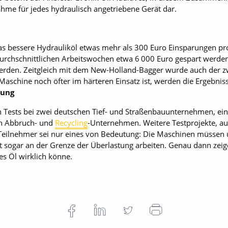
e für jedes hydraulisch angetriebene Gerät dar.
as bessere Hydrauliköl etwas mehr als 300 Euro Einsparungen p
0 durchschnittlichen Arbeitswochen etwa 6 000 Euro gespart wer
erden. Zeitgleich mit dem New-Holland-Bagger wurde auch der zw
Maschine noch öfter im härteren Einsatz ist, werden die Ergebn
rung
 Tests bei zwei deutschen Tief- und Straßenbauunternehmen, ein
n Abbruch- und
Recycling
-Unternehmen. Weitere Testprojekte, au
 Teilnehmer sei nur eines von Bedeutung: Die Maschinen müssen 
t sogar an der Grenze der Überlastung arbeiten. Genau dann zeige
es Öl wirklich könne.