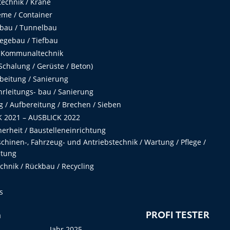
echnik / Krane
me / Container
fbau / Tunnelbau
egebau / Tiefbau
 Kommunaltechnik
chalung / Gerüste / Beton)
beitung / Sanierung
hrleitungs- bau / Sanierung
 / Aufbereitung / Brechen / Sieben
 2021 – AUSBLICK 2022
herheit / Baustelleneinrichtung
hinen-, Fahrzeug- und Antriebstechnik / Wartung / Pflege /
ltung
hnik / Rückbau / Recycling
s
n
PROFI TESTER
Jahr 2025