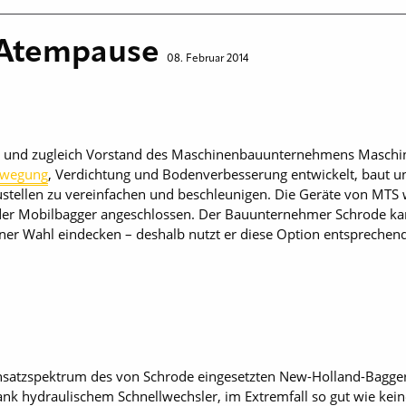
 Atempause
08. Februar 2014
r und zugleich Vorstand des Maschinenbauunternehmens Maschin
ewegung
, Verdichtung und Bodenverbesserung entwickelt, baut u
austellen zu vereinfachen und beschleunigen. Die Geräte von MTS
oder Mobilbagger angeschlossen. Der Bauunternehmer Schrode k
ner Wahl eindecken – deshalb nutzt er diese Option entsprechend
insatzspektrum des von Schrode eingesetzten New-Holland-Bagger
nk hydraulischem Schnellwechsler, im Extremfall so gut wie kei