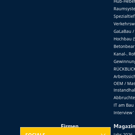
Hub-Hebet
Raumsyste
Spezialtie
Verkehrsw
GaLaBau /
Hochbau (S
Betonbear
Kanal-, Ro
Gewinnung
RÜCKBLICK
Arbeitssic
OEM / Masc
Instandha
Abbruchtec
IT am Bau
Interview´
Firmen
Magazi
Hersteller, Händler,
Jahr 2026