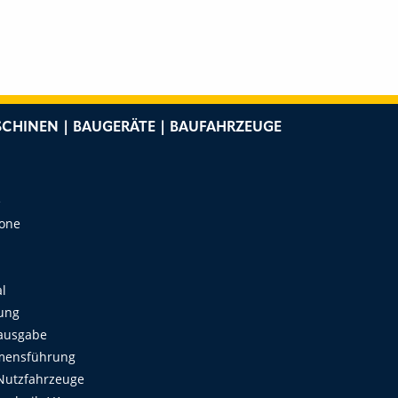
CHINEN | BAUGERÄTE | BAUFAHRZEUGE
e
Zone
al
ung
ausgabe
mensführung
Nutzfahrzeuge