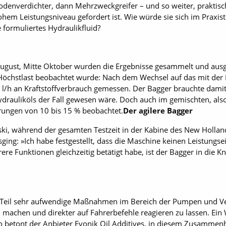
Bodenverdichter, dann Mehrzweckgreifer – und so weiter, praktisc
em Leistungsniveau gefordert ist. Wie würde sie sich im Praxis
 formuliertes Hydraulikfluid?
 August, Mitte Oktober wurden die Ergebnisse gesammelt und au
r Höchstlast beobachtet wurde: Nach dem Wechsel auf das mit der
 l/h an Kraftstoffverbrauch gemessen. Der Bagger brauchte damit 
auliköls der Fall gewesen wäre. Doch auch im gemischten, also 
ungen von 10 bis 15 % beobachtet.
Der agilere Bagger
i, während der gesamten Testzeit in der Kabine des New Hollan
ging: »Ich habe festgestellt, dass die Maschine keinen Leistungs
re Funktionen gleichzeitig betätigt habe, ist der Bagger in die Kn
Teil sehr aufwendige Maßnahmen im Bereich der Pumpen und Ven
 machen und direkter auf Fahrerbefehle reagieren zu lassen. Ein
 so betont der Anbieter Evonik Oil Addi­tives, in diesem Zusammen