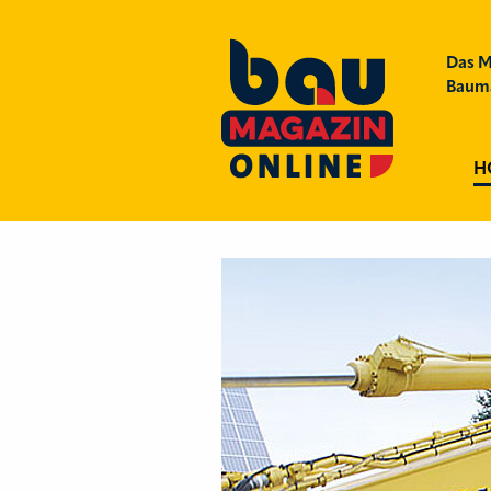
Das M
Bauma
H