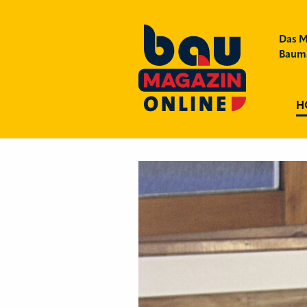
Das M
Bauma
H