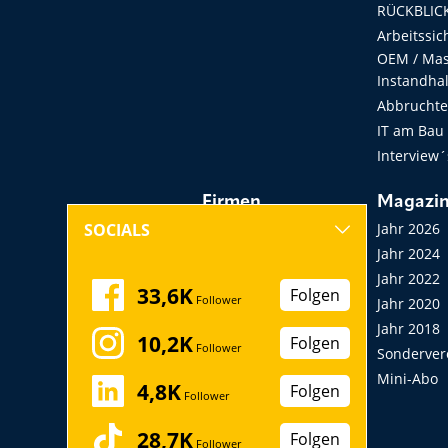
RÜCKBLICK
Arbeitssic
OEM / Masc
Instandha
Abbruchtec
IT am Bau
Interview´
Firmen
Magazi
Hersteller, Händler,
Jahr 2026
SOCIALS
Vermieter
Jahr 2024
Messen, Seminare,
Jahr 2022
33,6K
Folgen
Follower
Kongresse
Jahr 2020
Verbände
Jahr 2018
10,2K
Folgen
Follower
Startup
Sonderver
Mini-Abo
4,8K
Folgen
Follower
28,7K
Folgen
Follower