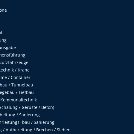
e
Zone
al
ung
ausgabe
mensführung
Nutzfahrzeuge
echnik / Krane
me / Container
fbau / Tunnelbau
egebau / Tiefbau
 Kommunaltechnik
chalung / Gerüste / Beton)
beitung / Sanierung
hrleitungs- bau / Sanierung
 / Aufbereitung / Brechen / Sieben