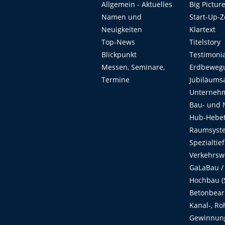
Allgemein - Aktuelles
Big Pictur
Namen und
Start-Up-
Neuigkeiten
Klartext
Top-News
Titelstory
Blickpunkt
Testimoni
Messen, Seminare,
Erdbeweg
Termine
Jubiläums
Unterneh
Bau- und 
Hub-Hebet
Raumsyste
Spezialtie
Verkehrsw
GaLaBau /
Hochbau (S
Betonbear
Kanal-, Ro
Gewinnung