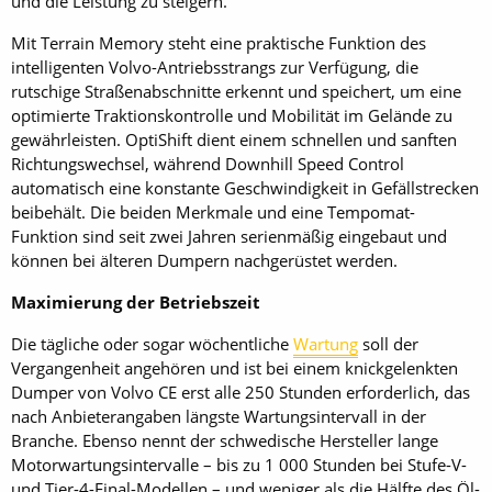
und die Leistung zu steigern.
Mit Terrain Memory steht eine praktische Funktion des
intelligenten Volvo-Antriebsstrangs zur Verfügung, die
rutschige Straßenabschnitte erkennt und speichert, um eine
optimierte Traktionskontrolle und Mobilität im Gelände zu
gewährleisten. OptiShift dient einem schnellen und sanften
Richtungswechsel, während Downhill Speed Control
automatisch eine konstante Geschwindigkeit in Gefällstrecken
beibehält. Die beiden Merkmale und eine Tempomat-
Funktion sind seit zwei Jahren serienmäßig eingebaut und
können bei älteren Dumpern nachgerüstet werden.
Maximierung der Betriebszeit
Die tägliche oder sogar wöchentliche
Wartung
soll der
Vergangenheit angehören und ist bei einem knickgelenkten
Dumper von Volvo CE erst alle 250 Stunden erforderlich, das
nach Anbieterangaben längste Wartungsintervall in der
Branche. Ebenso nennt der schwedische Hersteller lange
Motorwartungsintervalle – bis zu 1 000 Stunden bei Stufe-V-
und Tier-4-Final-Modellen – und weniger als die Hälfte des Öl-