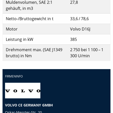
Muldenvolumen, SAE 2:1
27,8
gehäuft, in m3
Netto-/Bruttogewicht in t
33,6 / 78,6
Motor
Volvo D16J
Leistung in kW
385
Drehmoment max. (SAE J1349
2 750 bei 1 100 – 1
brutto) in Nm
300 U/min
FIRMENINFO
VOLVO CE GERMANY GMBH
Oskar-Messter-Str. 20