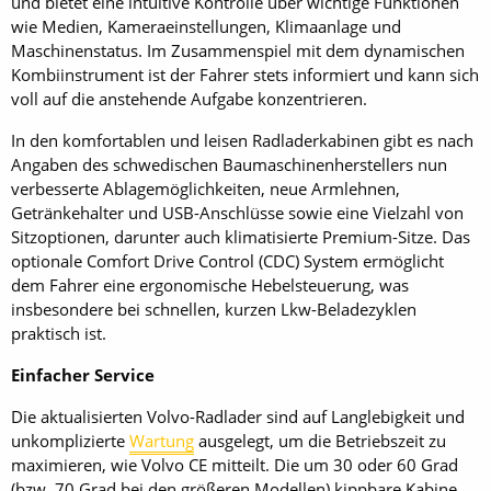
und bietet eine intuitive Kontrolle über wichtige Funktionen
wie Medien, Kameraeinstellungen, Klimaanlage und
Maschinenstatus. Im Zusammenspiel mit dem dynamischen
Kombiinstrument ist der Fahrer stets informiert und kann sich
voll auf die anstehende Aufgabe konzentrieren.
In den komfortablen und leisen Radladerkabinen gibt es nach
Angaben des schwedischen Baumaschinenherstellers nun
verbesserte Ablagemöglichkeiten, neue Armlehnen,
Getränkehalter und USB-Anschlüsse sowie eine Vielzahl von
Sitzoptionen, darunter auch klimatisierte Premium-Sitze. Das
optionale Comfort Drive Control (CDC) System ermöglicht
dem Fahrer eine ergonomische Hebelsteuerung, was
insbesondere bei schnellen, kurzen Lkw-Beladezyklen
praktisch ist.
Einfacher Service
Die aktualisierten Volvo-Radlader sind auf Langlebigkeit und
unkomplizierte
Wartung
ausgelegt, um die Betriebszeit zu
maximieren, wie Volvo CE mitteilt. Die um 30 oder 60 Grad
(bzw. 70 Grad bei den größeren Modellen) kippbare Kabine