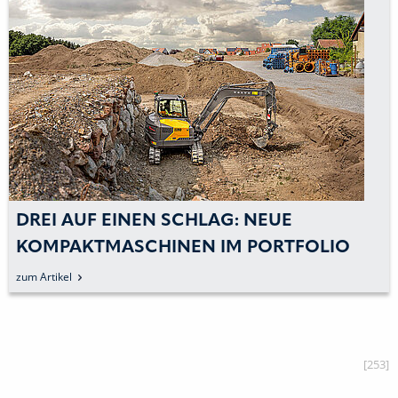
EUE
50-TONNER MIT ORDENTLIC
RTFOLIO
»BAGGERPOWER«
zum Artikel
[253]