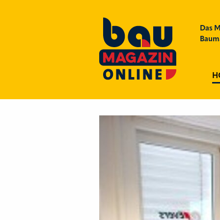
Das M
Bauma
H