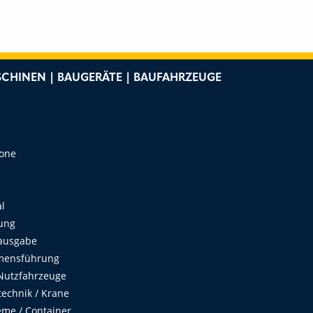
CHINEN | BAUGERÄTE | BAUFAHRZEUGE
e
Zone
al
ung
ausgabe
mensführung
Nutzfahrzeuge
echnik / Krane
me / Container