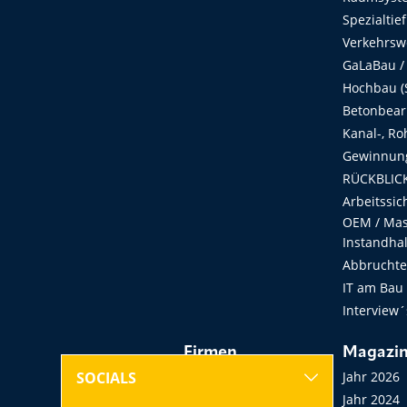
Spezialtie
Verkehrsw
GaLaBau /
Hochbau (S
Betonbear
Kanal-, Ro
Gewinnung
RÜCKBLICK
Arbeitssic
OEM / Masc
Instandha
Abbruchtec
IT am Bau
Interview´
Firmen
Magazi
Hersteller, Händler,
Jahr 2026
SOCIALS
Vermieter
Jahr 2024