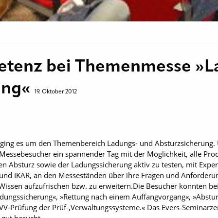
etenz bei Themenmesse »L
ung«
19. Oktober 2012
 ging es um den Themenbereich Ladungs- und Absturzsicherung. 
e Messebesucher ein spannender Tag mit der Möglichkeit, alle Pr
en Absturz sowie der Ladungssicherung aktiv zu testen, mit Exp
 und IKAR, an den Messeständen über ihre Fragen und Anforder
Wissen aufzufrischen bzw. zu erweitern.Die Besucher konnten be
adungssicherung«, »Rettung nach einem Auffangvorgang«, »Abstur
 UVV-Prüfung der Prüf-,Verwaltungssysteme.« Das Evers-Seminarz