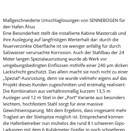
Maßgeschneiderte Umschlaglösungen von SENNEBOGEN für
den Hafen Åhus
Eine Besonderheit stellt die installierte Kabine Mastercab und
ihre Auslegung auf langfristigen Werterhalt dar: durch die
feuerverzinkte Oberfläche ist sie weniger anfällig für durch
Salzwasser verursachte Korrosion. Auch der Stahlbau der 24
Meter langen Spezialausrüstung wurde ab Werk vor
umgebungsbedingten Einflüssen mithilfe einer 240 μm dicken
Lackschicht geschützt. Das allein macht sie noch nicht zu einer
„Spezial“-Ausrüstung, denn sie wurde vielmehr eigens auf das
Projekt dieses Kunden zugeschnitten und erstmalig realisiert:
Die Kombination aus verhältnismäßig kurzem 13,5 m
Ausleger und 12 m Stiel in der „Port“ Variante aus besonders
leichtem, hochfestem Stahl sorgt für eine massive
Gewichtseinsparung. Mit dem Ergebnis, dass insgesamt mehr
Traglast an der Stielspitze möglich ist. Entsprechend können
die Hafenbetreiber nun mühelos die rund 8 t schweren Gips-
Ladungen mit dem 6 Kubikmeter Greifer in noch schnelleren