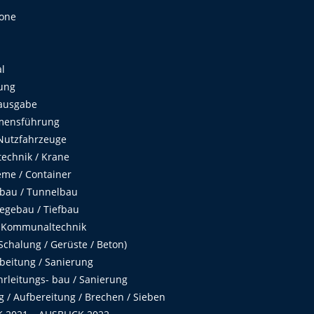
Zone
al
ung
ausgabe
mensführung
Nutzfahrzeuge
echnik / Krane
me / Container
fbau / Tunnelbau
egebau / Tiefbau
 Kommunaltechnik
chalung / Gerüste / Beton)
beitung / Sanierung
hrleitungs- bau / Sanierung
 / Aufbereitung / Brechen / Sieben