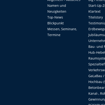
Namen und
Start-Up-
Neuigkeiten
Klartext
Top-News
Titelstory
Blickpunkt
Testimoni
Messen, Seminare,
Erdbeweg
Termine
Jubiläums
Unterneh
Bau- und 
Hub-Hebet
Raumsyste
Spezialtie
Verkehrsw
GaLaBau /
Hochbau (S
Betonbear
Kanal-, Ro
Gewinnung