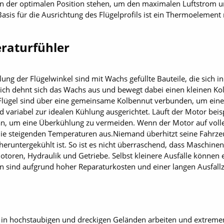
s in der optimalen Position stehen, um den maximalen Luftstrom u
asis für die Ausrichtung des Flügelprofils ist ein Thermoelement
raturfühler
ung der Flügelwinkel sind mit Wachs gefüllte Bauteile, die sich 
ch dehnt sich das Wachs aus und bewegt dabei einen kleinen Kolb
 Alle Flügel sind über eine gemeinsame Kolbennut verbunden, um e
d variabel zur idealen Kühlung ausgerichtet. Läuft der Motor beis
r an, um eine Überkühlung zu vermeiden. Wenn der Motor auf volle
 die steigenden Temperaturen aus.Niemand überhitzt seine Fahrzeu
 heruntergekühlt ist. So ist es nicht überraschend, dass Maschine
oren, Hydraulik und Getriebe. Selbst kleinere Ausfälle können e
sind aufgrund hoher Reparaturkosten und einer langen Ausfallzei
 in hochstaubigen und dreckigen Geländen arbeiten und extreme