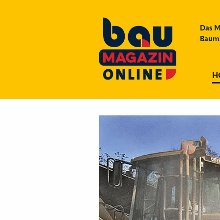
Das M
Bauma
H