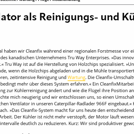
ator als Reinigungs- und K
l haben wir Cleanfix während einer regionalen Forstmesse vor ei
er des kanadischen Unternehmens Tru Way Enterprises. »Das innov
 Tru Way ist auf die Herstellung von Holzchips spezialisiert. »U
nde, wenn die Holzchips abgeladen und in die Mühle transportie
ren, zeitintensive Reinigung und
Wartung
. Die Cleanfix-Umschalt
bedingt mehr über dieses System erfahren.« Ein CleanfixMitarbeite
ung zur Kühlerreinigung ändert und wie die Flügel ihre Position a
machte mich neugierig und wir entschlossen uns, so einen Umschalt
en Ventilator in unseren Caterpillar-Radlader 966F eingebaut.« K
rach. »Das Cleanfix-System macht für uns heute den entscheidend
rbeit. Der Kühler ist nicht mehr verstopft, der Motor läuft wesen
ntervalle deutlich zu reduzieren. Kurz: Wir sind produktiver gew