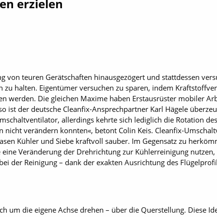
en erzielen
ng von teuren Gerätschaften hinausgezögert und stattdessen vers
n zu halten. Eigentümer versuchen zu sparen, indem Kraftstoffver
en werden. Die gleichen Maxime haben Erstausrüster mobiler Ar
o ist der deutsche Cleanfix-Ansprechpartner Karl Hägele überzeug
mschaltventilator, allerdings kehrte sich lediglich die Rotation 
n nicht verändern konnten«, betont Colin Keis. Cleanfix-Umschalt
lasen Kühler und Siebe kraftvoll sauber. Im Gegensatz zu herkömm
e eine Veränderung der Drehrichtung zur Kühlerreinigung nutzen, l
ei der Reinigung – dank der exakten Ausrichtung des Flügelprofi
ich um die eigene Achse drehen – über die Querstellung. Diese Ide