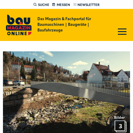
SUCHE
MESSEN
NEWSLETTER
Das Magazin & Fachportal für
Baumaschinen | Baugeräte |
Baufahrzeuge
Bilder
3