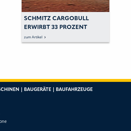
SCHMITZ CARGOBULL
ERWIRBT 33 PROZENT
ANTEILE AM TRAILER-
zum Artikel
HERSTELLERS GRW
HOLDINGS
CHINEN | BAUGERÄTE | BAUFAHRZEUGE
e
Zone