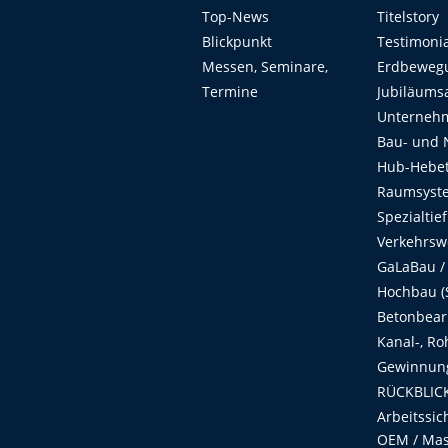
Top-News
Titelstory
Blickpunkt
Testimoni
Messen, Seminare,
Erdbeweg
Termine
Jubiläums
Unterneh
Bau- und 
Hub-Hebet
Raumsyste
Spezialtie
Verkehrsw
GaLaBau /
Hochbau (S
Betonbear
Kanal-, Ro
Gewinnung
RÜCKBLICK
Arbeitssic
OEM / Masc