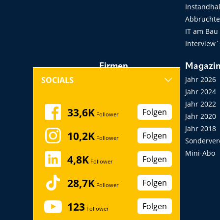
Instandha
Abbruchtec
IT am Bau
Interview´
Firmen
Magazi
Hersteller, Händler,
Jahr 2026
SOCIALS
Vermieter
Jahr 2024
Messen, Seminare,
Jahr 2022
33,6K
Folgen
Follower
Kongresse
Jahr 2020
Verbände
Jahr 2018
10,2K
Folgen
Follower
Startup
Sonderver
Mini-Abo
4,8K
Folgen
Follower
28,7K
Folgen
Follower
123
Folgen
Follower