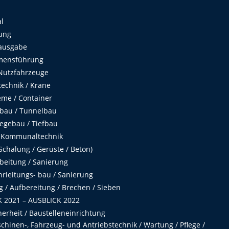
al
ung
ausgabe
mensführung
Nutzfahrzeuge
echnik / Krane
me / Container
fbau / Tunnelbau
egebau / Tiefbau
 Kommunaltechnik
chalung / Gerüste / Beton)
beitung / Sanierung
hrleitungs- bau / Sanierung
 / Aufbereitung / Brechen / Sieben
 2021 – AUSBLICK 2022
herheit / Baustelleneinrichtung
hinen-, Fahrzeug- und Antriebstechnik / Wartung / Pflege /