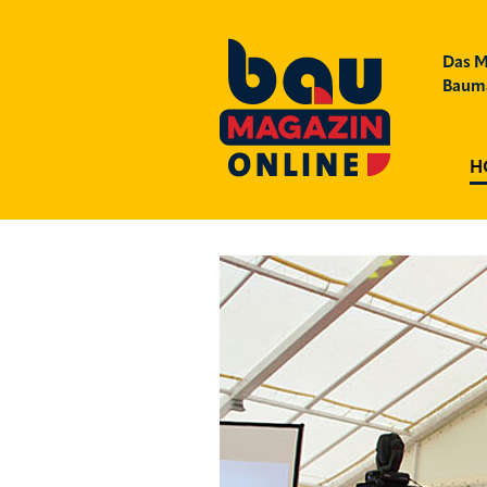
Das M
Bauma
H