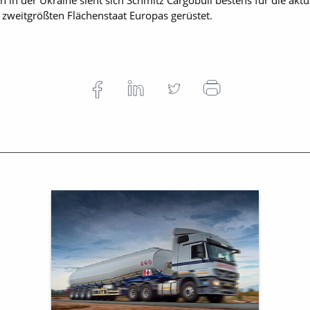
n der Ukraine sieht sich Schmitz Cargobull bestens für die aktu
zweitgrößten Flächenstaat Europas gerüstet.