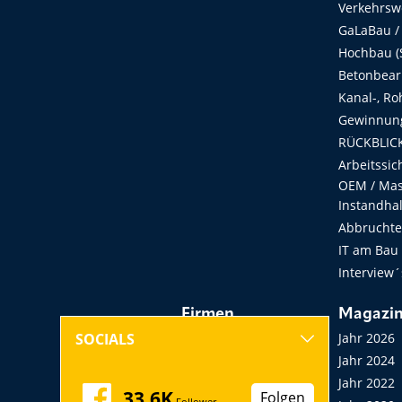
Verkehrsw
GaLaBau /
Hochbau (S
Betonbear
Kanal-, Ro
Gewinnung
RÜCKBLICK
Arbeitssic
OEM / Masc
Instandha
Abbruchtec
IT am Bau
Interview´
Firmen
Magazi
Hersteller, Händler,
Jahr 2026
SOCIALS
Vermieter
Jahr 2024
Messen, Seminare,
Jahr 2022
33,6K
Folgen
Follower