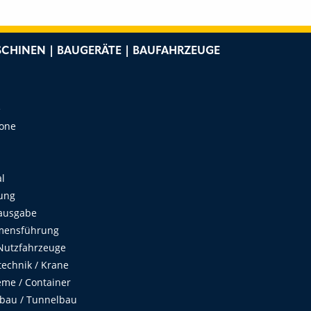
CHINEN | BAUGERÄTE | BAUFAHRZEUGE
e
Zone
al
ung
ausgabe
mensführung
Nutzfahrzeuge
echnik / Krane
me / Container
fbau / Tunnelbau