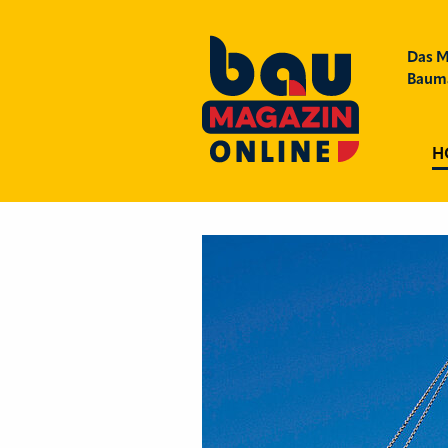
Das M
Bauma
H