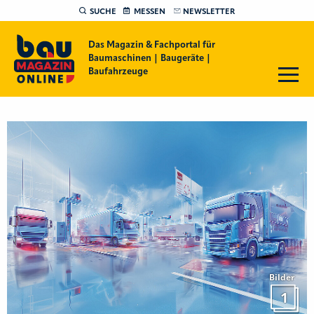
SUCHE
MESSEN
NEWSLETTER
Das Magazin & Fachportal für
Baumaschinen | Baugeräte |
Baufahrzeuge
Bilder
1