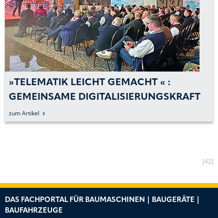
»TELEMATIK LEICHT GEMACHT « :
GEMEINSAME DIGITALISIERUNGSKRAFT
UNTER BEWEIS GESTELLT
zum Artikel
[42]
DAS FACHPORTAL FÜR BAUMASCHINEN | BAUGERÄTE |
BAUFAHRZEUGE