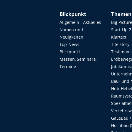
Blickpunkt
Themen
Allgemein - Aktuelles
Big Pictur
Namen und
Start-Up-
Neuigkeiten
Klartext
Top-News
Titelstory
Blickpunkt
Testimoni
Messen, Seminare,
Erdbeweg
Termine
Jubiläums
Unterneh
Bau- und 
Hub-Hebet
Raumsyste
Spezialtie
Verkehrsw
GaLaBau /
Hochbau (S