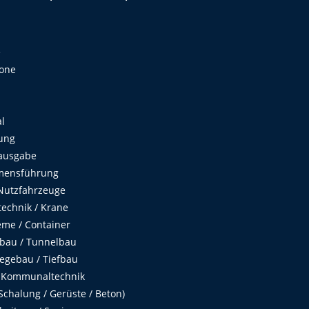
e
Zone
al
ung
ausgabe
mensführung
Nutzfahrzeuge
echnik / Krane
me / Container
fbau / Tunnelbau
egebau / Tiefbau
 Kommunaltechnik
chalung / Gerüste / Beton)