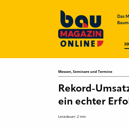
Das M
Bauma
H
Messen, Seminare und Termine
Rekord-Umsatz 
ein echter Erf
Lesedauer:
2
min