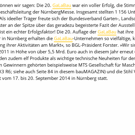
können wir sagen: Die 20.
GaLaBau
war ein voller Erfolg, die Sti
r Geschäftsleitung der NürnbergMesse. Insgesamt stellten 1 156
Als ideeller Träger freute sich der Bundesverband Garten-, Landsc
er an der Spitze über das geradezu begeisterte Fazit der Ausstel
t ein echter Erfolgsfaktor! Die 20. Auflage der
GaLaBau
hat ihre
r in Nürnberg erhalten die
GaLaBau
-Unternehmen so vielfältige, 
ung ihrer Aktivitäten am Markt«, so BGL-Präsident Forster. »Wir si
11 in Höhe von über 5,5 Mrd. Euro auch in diesem Jahr erneut u
den zudem elf Produkte als wichtige technische Neuheiten für de
en Gewinnern gehörten beispielsweise MTS Gesellschaft für Masc
 R6; siehe auch Seite 84 in diesem bauMAGAZIN) und die Stihl Ve
t vom 17. bis 20. September 2014 in Nürnberg statt.