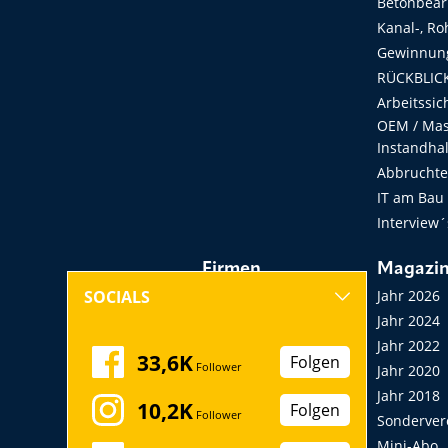
Betonbear
Kanal-, Ro
Gewinnung
RÜCKBLICK
Arbeitssic
OEM / Masc
Instandha
Abbruchtec
IT am Bau
Interview´
Firmen
Magazi
Hersteller, Händler,
Jahr 2026
SOCIALS
Vermieter
Jahr 2024
Messen, Seminare,
Jahr 2022
33,6K
Folgen
Follower
Kongresse
Jahr 2020
Verbände
Jahr 2018
10,2K
Folgen
Follower
Startup
Sonderver
Mini-Abo