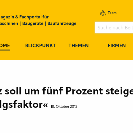
Team
agazin & Fachportal für
schinen | Baugeräte | Baufahrzeuge
OME
BLICKPUNKT
THEMEN
FIRMEN
soll um fünf Prozent steige
olgsfaktor«
18. Oktober 2012