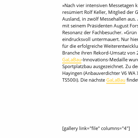
»Nach vier intensiven Messetagen 
resümiert Rolf Keller, Mitglied de
Ausland, in zwölf Messehallen aus. 
mit seinem Präsidenten August Forst
Resonanz der Fachbesucher. »Grün is
eindrucksvoll untermauert. Nur hie
für die erfolgreiche Weiterentwickl
Branche ihren Rekord-Umsatz von 20
GaLaBau
-Innovations-Medaille wur
Sportplatzbau ausgezeichnet. Zu d
Hayingen (Anbauverdichter V6 WA X3
TS500i). Die nächste
GaLaBau
finde
[gallery link="file" columns="4"]