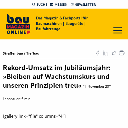
SUCHE
MESSEN
NEWSLETTER
Das Magazin & Fachportal für
Baumaschinen | Baugeräte |
Baufahrzeuge
Straßenbau / Tiefbau
Rekord-Umsatz im Jubiläumsjahr:
»Bleiben auf Wachstumskurs und
unseren Prinzipien treu«
11. November 2011
Lesedauer:
6
min
[gallery link="file" columns="4"]