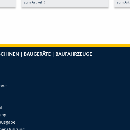
E
HERAUSFORDERUNGEN
LAV
zum Artikel
zum Arti
CHINEN | BAUGERÄTE | BAUFAHRZEUGE
e
Zone
al
ung
ausgabe
mensführung