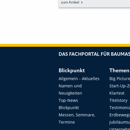
GEWINNUNGSBRANCH
zum Artikel
DEMONSTRIEREN
DAS FACHPORTAL FÜR BAUMAS
Blickpunkt
Themen
Allgemein - Aktuelles
Big Pictur
Namen und
Start-Up-
Neuigkeiten
Klartext
Top-News
Titelstory
Blickpunkt
Testimoni
Messen, Seminare,
Erdbeweg
Termine
Jubiläums
Unterneh