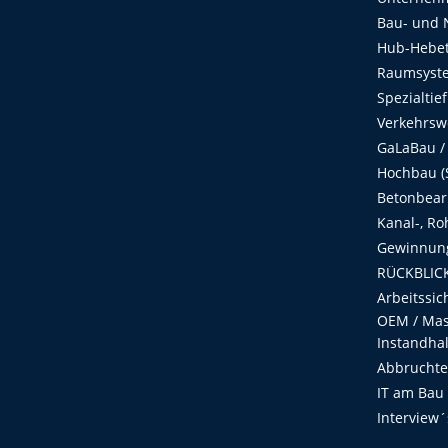
Bau- und 
Hub-Hebet
Raumsyste
Spezialtie
Verkehrsw
GaLaBau /
Hochbau (S
Betonbear
Kanal-, Ro
Gewinnung
RÜCKBLICK
Arbeitssic
OEM / Masc
Instandha
Abbruchtec
IT am Bau
Interview´