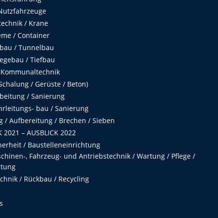
Nutzfahrzeuge
echnik / Krane
me / Container
fbau / Tunnelbau
egebau / Tiefbau
 Kommunaltechnik
chalung / Gerüste / Beton)
beitung / Sanierung
hrleitungs- bau / Sanierung
 / Aufbereitung / Brechen / Sieben
 2021 – AUSBLICK 2022
herheit / Baustelleneinrichtung
hinen-, Fahrzeug- und Antriebstechnik / Wartung / Pflege /
ltung
hnik / Rückbau / Recycling
s