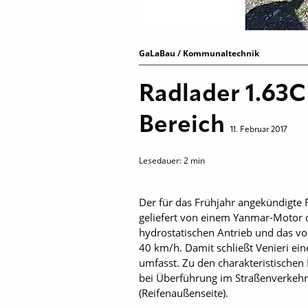
GaLaBau / Kommunaltechnik
Radlader 1.63C
Bereich
11. Februar 2017
Lesedauer:
2
min
Der für das Frühjahr ange­kündigte 
geliefert von einem Yanmar-Motor d
hydrostatischen Antrieb und das von
40 km/h. Damit schließt Venieri ei
umfasst. Zu den charakteristischen
bei Überführung im Straßenverkehr)
(Reifen­außenseite).