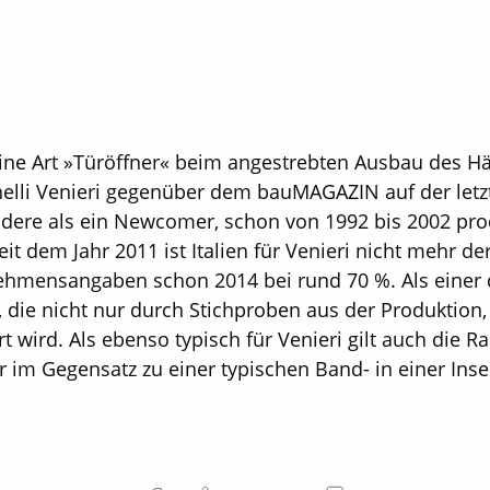
ine Art »Türöffner« beim angestrebten Ausbau des H
inelli ­Venieri gegenüber dem bau­MAGAZIN auf der le
ndere als ein Newcomer, schon von 1992 bis 2002 pro
it dem Jahr 2011 ist Italien für Venieri nicht mehr d
ehmensangaben schon 2014 bei rund 70 %. Als einer d
, die nicht nur durch Stichproben aus der Produktion
t wird. Als ebenso typisch für Venieri gilt auch die R
r im ­Gegensatz zu einer typischen Band- in einer In