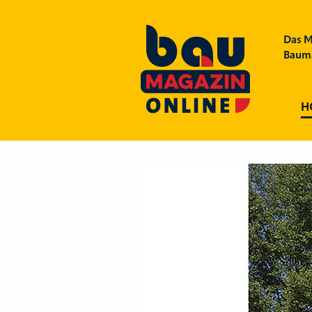
Das M
Bauma
H