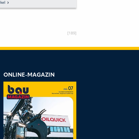
AGEWINNUNG
kel
[189]
ONLINE-MAGAZIN