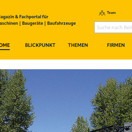
Team
agazin & Fachportal für
schinen | Baugeräte | Baufahrzeuge
OME
BLICKPUNKT
THEMEN
FIRMEN