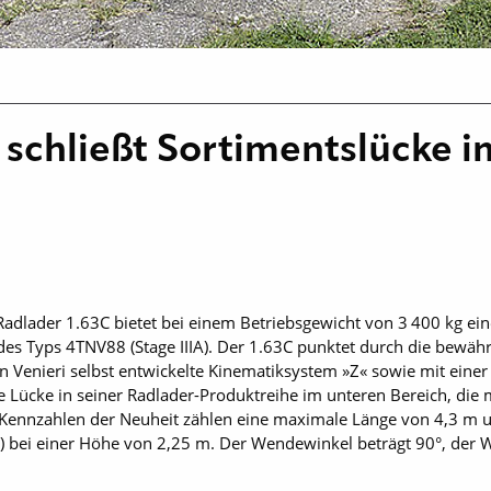
 schließt Sortimentslücke 
­Radlader 1.63C bietet bei einem Betriebs­gewicht von 3 400 kg ei
es Typs 4TNV88 (Stage IIIA). Der 1.63C punktet durch die bewäh
 Venieri selbst entwickelte Kinematiksystem »Z« sowie mit einer
ne Lücke in seiner Radlader-Produktreihe im unteren Bereich, di
 Kennzahlen der Neuheit zählen eine maximale Länge von 4,3 m u
 bei einer Höhe von 2,25 m. Der Wendewinkel beträgt 90°, der W