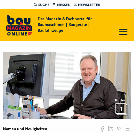
SUCHE
MESSEN
NEWSLETTER
Das Magazin & Fachportal für
Baumaschinen | Baugeräte |
Baufahrzeuge
Bilder
1
Namen und Neuigkeiten