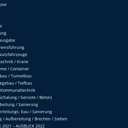
Zone
al
ung
ausgabe
mensführung
Nutzfahrzeuge
echnik / Krane
me / Container
fbau / Tunnelbau
egebau / Tiefbau
 Kommunaltechnik
chalung / Gerüste / Beton)
beitung / Sanierung
hrleitungs- bau / Sanierung
 / Aufbereitung / Brechen / Sieben
 2021 – AUSBLICK 2022