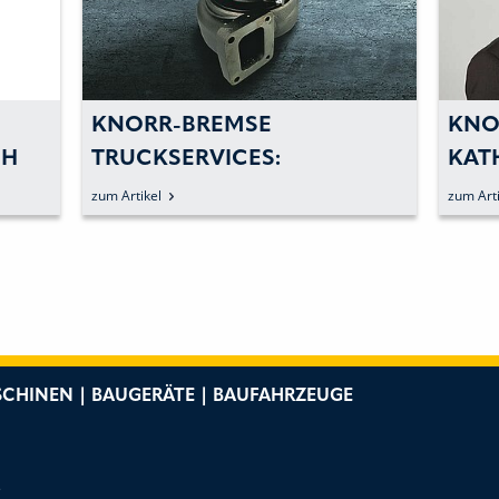
KNORR-BREMSE
KNO
CH
TRUCKSERVICES:
KAT
TURBOLADER ERWEITERN
AUF
zum Artikel
zum Arti
DAS PRODUKTPORTFOLIO
CHINEN | BAUGERÄTE | BAUFAHRZEUGE
e