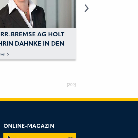
RR-BREMSE AG HOLT
KNORR-BREMSE 
HRIN DAHNKE IN DEN
VERLAGERUNG BE
SICHTSRAT
WREDE
kel
zum Artikel
[209]
ONLINE-MAGAZIN