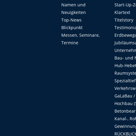
Namen und
Start-Up-
Neuigkeiten
Klartext
Top-News
Titelstory
Blickpunkt
Testimoni
Messen, Seminare,
Erdbeweg
Termine
Jubiläums
Unterneh
Bau- und 
Hub-Hebet
Raumsyste
Spezialtie
Verkehrsw
GaLaBau /
Hochbau (S
Betonbear
Kanal-, Ro
Gewinnung
RÜCKBLICK