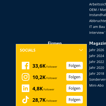
Arbeitssic
OEM / Masc
Instandha
Abbruchtec
IT am Bau
Interview´
Firmen
Magazi
Hersteller, Händler,
Jahr 2026
SOCIALS
Vermieter
Jahr 2024
Messen, Seminare,
Jahr 2022
33,6K
Folgen
Follower
Kongresse
Jahr 2020
Verbände
Jahr 2018
10,2K
Folgen
Follower
Startup
Sonderver
Mini-Abo
4,8K
Folgen
Follower
28,7K
Folgen
Follower