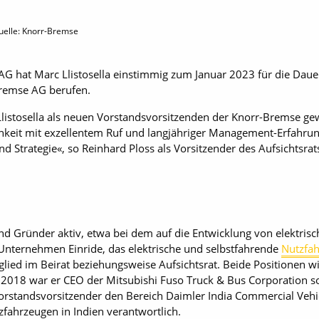
uelle: Knorr-Bremse
AG hat Marc Llistosella einstimmig zum Januar 2023 für die Daue
Bremse AG berufen.
Llistosella als neuen Vorstandsvorsitzenden der Knorr-Bremse gew
keit mit exzellentem Ruf und langjähriger Management-Erfahrun
nd Strategie«, so Reinhard Ploss als Vorsitzender des Aufsichtsr
 und Gründer aktiv, etwa bei dem auf die Entwicklung von elektrisc
nternehmen Einride, das elektrische und selbstfahrende
Nutzfa
glied im Beirat beziehungsweise Aufsichtsrat. Beide Positionen
r 2018 war er CEO der Mitsubishi Fuso Truck & Bus Corporation s
Vorstandsvorsitzender den Bereich Daimler India Commercial Vehicl
zfahrzeugen in Indien verantwortlich.