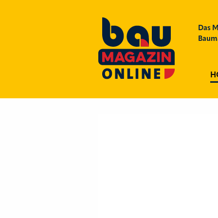
Das M
Bauma
H