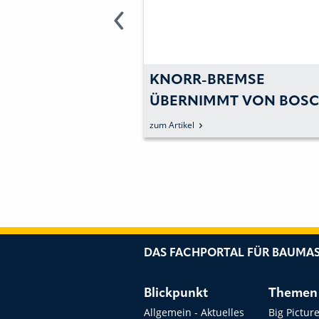
EMSE VERKAUFT
KNORR-BREMSE
N SCHWEDISCHER
ÜBERNIMMT VON BOS
GEHALTENE ANTEILE
zum Artikel
DAS FACHPORTAL FÜR BAUMAS
Blickpunkt
Themen
Allgemein - Aktuelles
Big Pictur