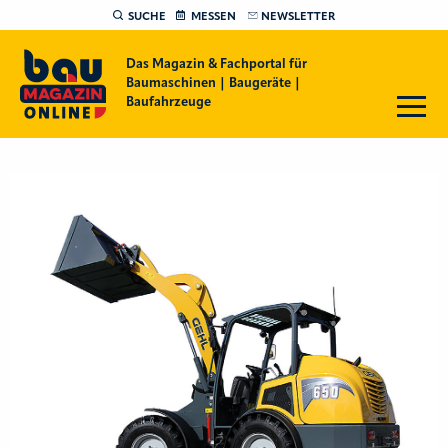
SUCHE
MESSEN
NEWSLETTER
Das Magazin & Fachportal für
Baumaschinen | Baugeräte |
Baufahrzeuge