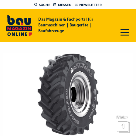
SUCHE
MESSEN
NEWSLETTER
Das Magazin & Fachportal für
Baumaschinen | Baugeräte |
Baufahrzeuge
Bilder
1