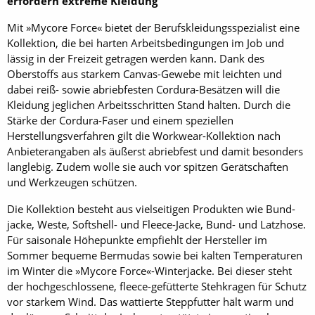
erfordern extreme Kleidung
Mit »Mycore Force« bietet der Berufskleidungsspezialist eine
Kollektion, die bei harten Arbeitsbedingungen im Job und
lässig in der Freizeit getragen werden kann. Dank des
Oberstoffs aus starkem Canvas-Gewebe mit leichten und
dabei reiß- sowie abriebfesten Cordura-Besätzen will die
Kleidung jeglichen Arbeitsschritten Stand halten. Durch die
Stärke der Cordura-Faser und einem speziellen
Herstellungsverfahren gilt die Workwear-Kollektion nach
Anbieterangaben als äußerst abriebfest und damit besonders
langlebig. Zudem wolle sie auch vor spitzen Gerätschaften
und Werkzeugen schützen.
Die Kollektion besteht aus vielseitigen Produkten wie Bund­
jacke, Weste, Soft­shell- und Fleece-Jacke, Bund- und Latzhose.
Für saisonale Höhepunkte empfiehlt der Hersteller im
Sommer bequeme Ber­mudas sowie bei kalten Temperaturen
im ­Winter die »Mycore Force«-Winterjacke. Bei dieser steht
der hochgeschlossene, fleece-gefütterte Stehkragen für Schutz
vor starkem Wind. Das wattierte Steppfutter hält warm und