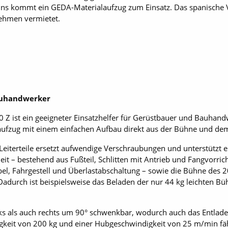
eins kommt ein GEDA-Materialaufzug zum Einsatz. Das spanisch
ehmen vermietet.
auhandwerker
Z ist ein geeigneter Einsatzhelfer für Gerüstbauer und Bauhand
fzug mit einem einfachen Aufbau direkt aus der Bühne und dem 
 Leiterteile ersetzt aufwendige Verschraubungen und unterstützt 
it – bestehend aus Fußteil, Schlitten mit Antrieb und Fangvorric
l, Fahrgestell und Überlastabschaltung – sowie die Bühne des 2
 Dadurch ist beispielsweise das Beladen der nur 44 kg leichten 
ks als auch rechts um 90° schwenkbar, wodurch auch das Entlad
ähigkeit von 200 kg und einer Hubgeschwindigkeit von 25 m/min fäh