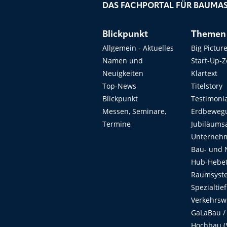
DAS FACHPORTAL FÜR BAUMAS
Blickpunkt
Themen
Allgemein - Aktuelles
Big Pictur
Namen und
Start-Up-
Neuigkeiten
Klartext
Top-News
Titelstory
Blickpunkt
Testimoni
Messen, Seminare,
Erdbeweg
Termine
Jubiläums
Unterneh
Bau- und 
Hub-Hebet
Raumsyste
Spezialtie
Verkehrsw
GaLaBau /
Hochbau (S