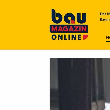
Das M
Bauma
H