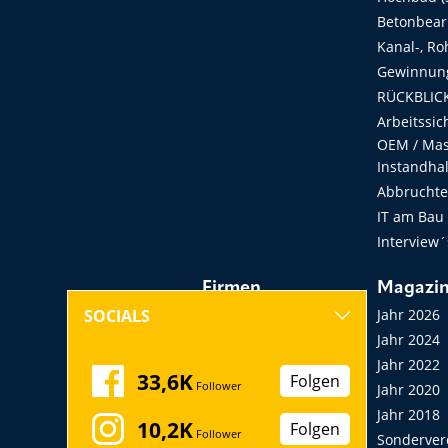
Betonbear
Kanal-, Ro
Gewinnung
RÜCKBLICK
Arbeitssic
OEM / Masc
Instandha
Abbruchtec
IT am Bau
Interview´
Firmen
Magazi
Hersteller, Händler,
Jahr 2026
SOCIALS
Vermieter
Jahr 2024
Messen, Seminare,
Jahr 2022
33,6K
Folgen
Follower
Kongresse
Jahr 2020
Verbände
Jahr 2018
10,2K
Folgen
Follower
Startup
Sonderver