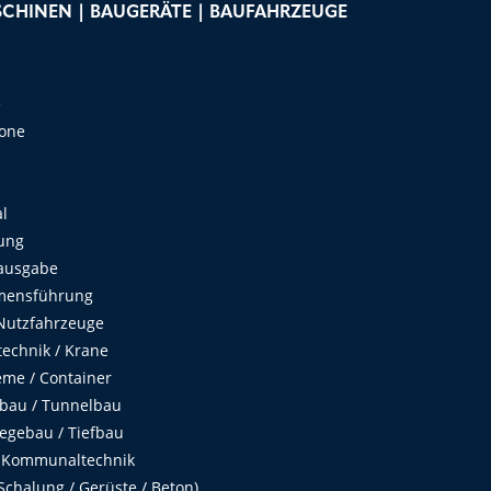
CHINEN | BAUGERÄTE | BAUFAHRZEUGE
e
Zone
al
ung
ausgabe
mensführung
Nutzfahrzeuge
echnik / Krane
me / Container
fbau / Tunnelbau
egebau / Tiefbau
 Kommunaltechnik
chalung / Gerüste / Beton)