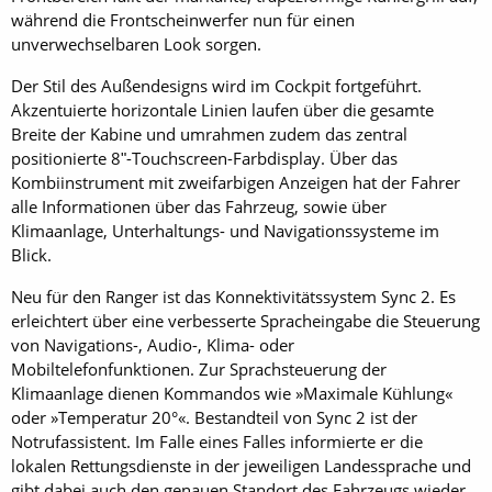
während die Frontscheinwerfer nun für einen
unverwechselbaren Look sorgen.
Der Stil des Außendesigns wird im Cockpit fortgeführt.
Akzentuierte horizontale Linien laufen über die gesamte
Breite der Kabine und umrahmen zudem das zentral
positionierte 8ʺ-Touchscreen-Farbdisplay. Über das
Kombiinstrument mit zweifarbigen Anzeigen hat der Fahrer
alle Informationen über das Fahrzeug, sowie über
Klimaanlage, Unterhaltungs- und Navigationssysteme im
Blick.
Neu für den Ranger ist das Konnektivitätssystem Sync 2. Es
erleichtert über eine verbesserte Sprach­eingabe die Steuerung
von Navigations-, Audio-, Klima- oder
Mobiltelefonfunktionen. Zur Sprachsteuerung der
Klimaanlage dienen Kommandos wie »Maximale Kühlung«
oder »Temperatur 20°«. Bestandteil von Sync 2 ist der
Notrufassistent. Im Falle eines Falles informierte er die
lokalen Rettungsdienste in der jeweiligen Landessprache und
gibt dabei auch den genauen Standort des Fahrzeugs wieder.