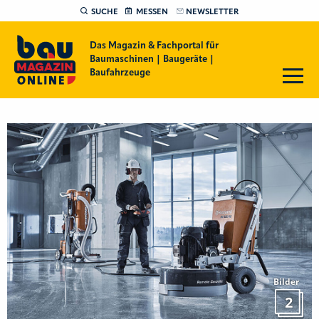
SUCHE
MESSEN
NEWSLETTER
Das Magazin & Fachportal für
Baumaschinen | Baugeräte |
Baufahrzeuge
Bilder
2