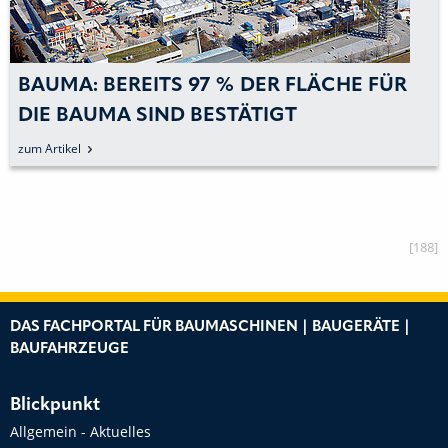
FÜR
41 FINALISTEN FÜR DEN »BAUMA-
INNOVATIONSPREIS« STEHEN FEST
zum Artikel
[188]
DAS FACHPORTAL FÜR BAUMASCHINEN | BAUGERÄTE |
BAUFAHRZEUGE
Blickpunkt
Allgemein - Aktuelles