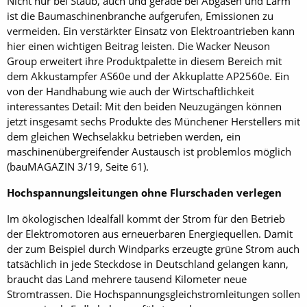
Nicht nur bei Staub, auch und gerade bei Abgasen und Lärm
ist die Baumaschinenbranche aufgerufen, Emissionen zu
vermeiden. Ein verstärkter Einsatz von Elektroantrieben kann
hier einen wichtigen Beitrag leisten. Die Wacker Neuson
Group erweitert ihre Produktpalette in diesem Bereich mit
dem Akkustampfer AS60e und der Akkuplatte AP2560e. Ein
von der Handhabung wie auch der Wirtschaftlichkeit
interessantes Detail: Mit den beiden Neuzugängen können
jetzt insgesamt sechs Produkte des Münchener Herstellers mit
dem gleichen Wechselakku betrieben werden, ein
maschinenübergreifender Austausch ist problemlos möglich
(bauMAGAZIN 3/19, Seite 61).
Hochspannungsleitungen ohne Flurschaden verlegen
Im ökologischen Idealfall kommt der Strom für den Betrieb
der Elektromotoren aus erneuerbaren Energiequellen. Damit
der zum Beispiel durch Windparks erzeugte grüne Strom auch
tatsächlich in jede Steckdose in Deutschland gelangen kann,
braucht das Land mehrere tausend Kilometer neue
Stromtrassen. Die Hochspannungsgleichstromleitungen sollen