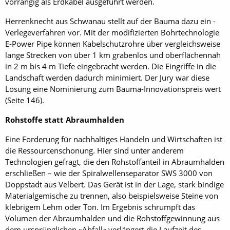
vorrangig als Erdkabel ausgeführt werden.
Herrenknecht aus Schwanau stellt auf der Bauma dazu ein ­
Verlegeverfahren vor. Mit der mo­difizierten Bohrtechnologie
E-Power Pipe können Kabelschutzrohre über vergleichsweise
lange Strecken von über 1 km grabenlos und oberflächennah
in 2 m bis 4 m Tiefe eingebracht werden. Die Eingriffe in die
Landschaft werden dadurch minimiert. Der Jury war diese
Lösung eine Nominierung zum Bauma-Innovationspreis wert
(Seite 146).
Rohstoffe statt Abraumhalden
Eine Forderung für nachhaltiges Handeln und Wirtschaften ist
die Ressourcenschonung. Hier sind unter anderem
Technologien gefragt, die den Rohstoffanteil in Abraumhalden
erschließen – wie der Spiralwellenseparator SWS 3000 von
Doppstadt aus Velbert. Das Gerät ist in der Lage, stark bindige
Materialgemische zu trennen, also beispielsweise Steine von
klebrigem Lehm oder Ton. Im Ergebnis schrumpft das
Volumen der Abraumhalden und die Rohstoffgewinnung aus
dem ursprünglichen »Abfall« verlängert die Laufzeit des