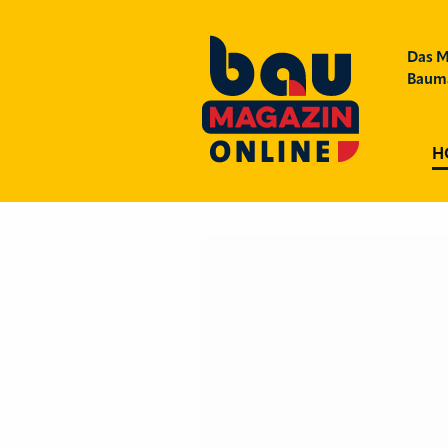
Das M
Bauma
H