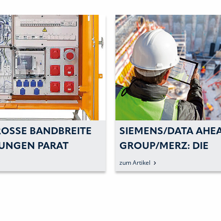
OSSE BANDBREITE A
SIEMENS/DATA AHEA
NGEN PARAT H
GROUP/MERZ: DIE
DIGITALISIERUNG D
zum Artikel
BAUSTELLENABLÄUF
VORAN BRINGEN