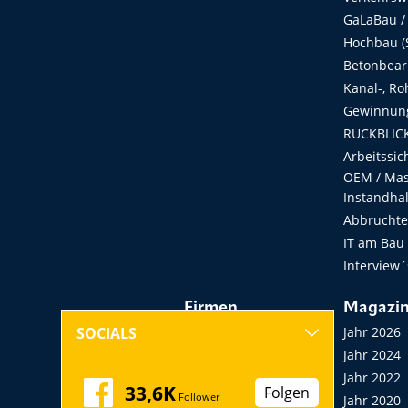
GaLaBau /
Hochbau (S
Betonbear
Kanal-, Ro
Gewinnung
RÜCKBLICK
Arbeitssic
OEM / Masc
Instandha
Abbruchtec
IT am Bau
Interview´
Firmen
Magazi
Hersteller, Händler,
Jahr 2026
SOCIALS
Vermieter
Jahr 2024
Messen, Seminare,
Jahr 2022
33,6K
Folgen
Follower
Kongresse
Jahr 2020