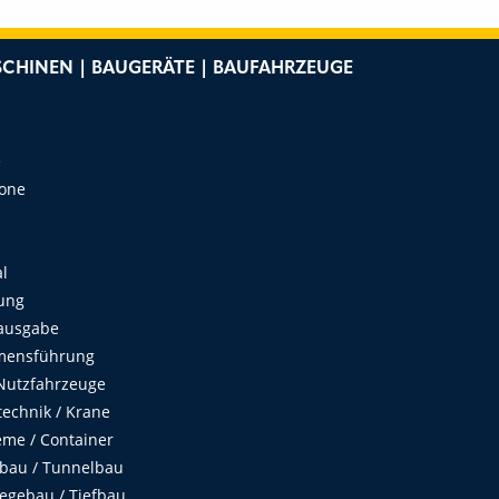
CHINEN | BAUGERÄTE | BAUFAHRZEUGE
e
Zone
al
ung
ausgabe
mensführung
Nutzfahrzeuge
echnik / Krane
me / Container
fbau / Tunnelbau
egebau / Tiefbau