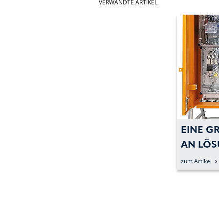
VERWANDTE ARTIKEL
EINE GR
N LÖSU
ALTEN
zum Artikel