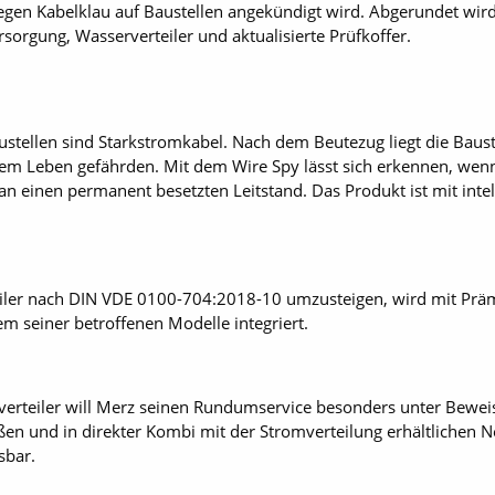
gen Kabelklau auf Baustellen angekündigt wird. Abgerundet wird
orgung, Wasserverteiler und aktualisierte Prüfkoffer.
austellen sind Starkstromkabel. Nach dem Beutezug liegt die Baus
em Leben gefährden. Mit dem Wire Spy lässt sich erkennen, wen
an einen permanent besetzten Leitstand. Das Produkt ist mit int
eiler nach DIN VDE 0100-704:2018-10 umzusteigen, wird mit Prä
m seiner betroffenen Modelle integriert.
erteiler will Merz seinen Rundumservice besonders unter Beweis
n und in direkter Kombi mit der Stromverteilung erhältlichen Ne
sbar.