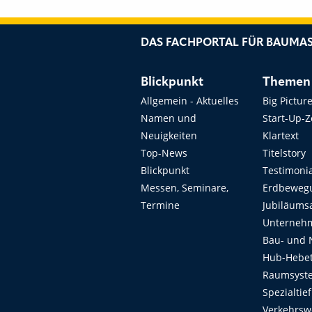
DAS FACHPORTAL FÜR BAUMAS
Blickpunkt
Themen
Allgemein - Aktuelles
Big Pictur
Namen und
Start-Up-
Neuigkeiten
Klartext
Top-News
Titelstory
Blickpunkt
Testimoni
Messen, Seminare,
Erdbeweg
Termine
Jubiläums
Unterneh
Bau- und 
Hub-Hebet
Raumsyste
Spezialtie
Verkehrsw