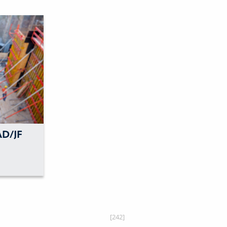
D/JF
ER
E
[242]