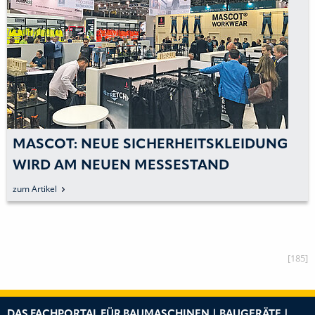
MASCOT: NEUE SICHERHEITSKLEIDUNG
WIRD AM NEUEN MESSESTAND
VORGESTELLT
zum Artikel
[185]
DAS FACHPORTAL FÜR BAUMASCHINEN | BAUGERÄTE |