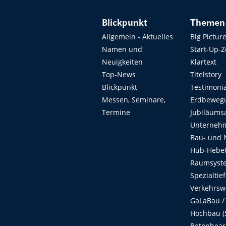
Blickpunkt
Themen
Allgemein - Aktuelles
Big Pictur
Namen und
Start-Up-
Neuigkeiten
Klartext
Top-News
Titelstory
Blickpunkt
Testimoni
Messen, Seminare,
Erdbeweg
Termine
Jubiläums
Unterneh
Bau- und 
Hub-Hebet
Raumsyste
Spezialtie
Verkehrsw
GaLaBau /
Hochbau (S
Betonbear