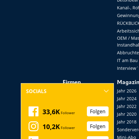
Kanal-, Ro
Gewinnung
RÜCKBLICK
Arbeitssic
OEM / Masc
Instandha
Abbruchtec
IT am Bau
Interview´
Firmen
Magazi
Hersteller, Händler,
Jahr 2026
SOCIALS
Vermieter
Jahr 2024
Messen, Seminare,
Jahr 2022
33,6K
Folgen
Follower
Kongresse
Jahr 2020
Verbände
Jahr 2018
10,2K
Folgen
Follower
Startup
Sonderver
Mini-Abo