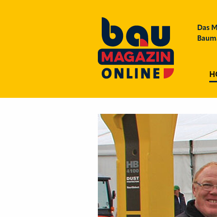
Das M
Bauma
H