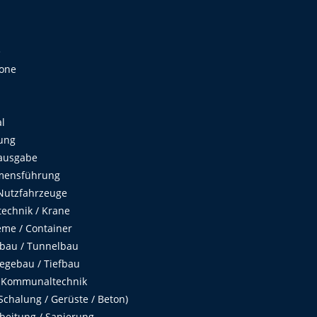
e
Zone
al
ung
ausgabe
mensführung
Nutzfahrzeuge
echnik / Krane
me / Container
fbau / Tunnelbau
egebau / Tiefbau
 Kommunaltechnik
chalung / Gerüste / Beton)
beitung / Sanierung