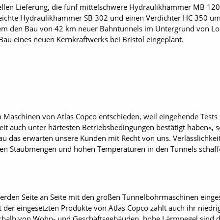
ellen Lieferung, die fünf mittelschwere Hydraulikhämmer MB 120
chte Hydraulikhämmer SB 302 und einen Verdichter HC 350 umfas
rem den Bau von 42 km neuer Bahntunnels im Untergrund von Lond
 Bau eines neuen Kernkraftwerks bei Bristol eingeplant.
in Maschinen von Atlas Copco entschieden, weil eingehende Tests
eit auch unter härtesten Betriebsbedingungen bestätigt haben«, s
u das erwarten unsere Kunden mit Recht von uns. Verlässlichkeit
oßen Staubmengen und hohen Temperaturen in den Tunnels schaff
erden Seite an Seite mit den großen Tunnelbohrmaschinen eing
t der eingesetzten Produkte von Atlas Copco zählt auch ihr niedri
terhalb von Wohn- und Geschäftsgebäuden, hohe Lärmpegel sind de