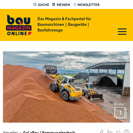
SUCHE
MESSEN
NEWSLETTER
Das Magazin & Fachportal für
Baumaschinen | Baugeräte |
Baufahrzeuge
Bilder
1
Aktuelles
GaLaBau / Kommunaltechnik