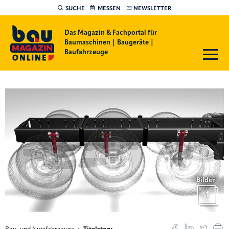
SUCHE
MESSEN
NEWSLETTER
Das Magazin & Fachportal für
Baumaschinen | Baugeräte |
Baufahrzeuge
Bilder
1
Bau- und Nutzfahrzeuge
Titelstory