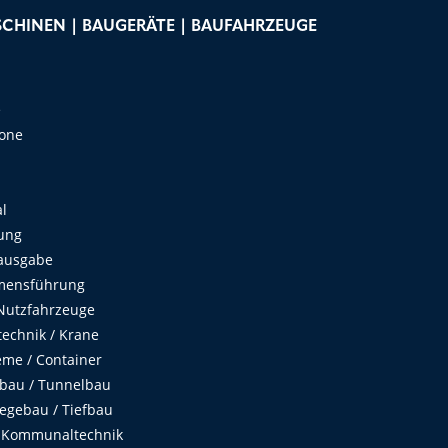
CHINEN | BAUGERÄTE | BAUFAHRZEUGE
e
Zone
al
ung
ausgabe
mensführung
Nutzfahrzeuge
echnik / Krane
me / Container
fbau / Tunnelbau
egebau / Tiefbau
 Kommunaltechnik