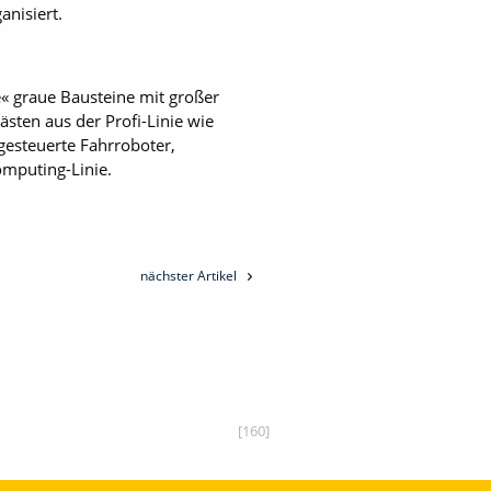
anisiert.
e« graue Bausteine mit großer
ten aus der Profi-Linie wie
esteuerte Fahrroboter,
omputing-Linie.
nächster Artikel
[160]