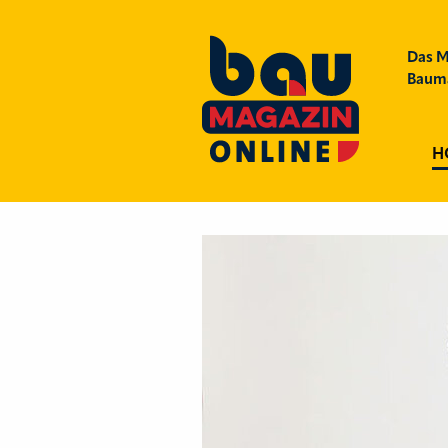
Das M
Bauma
H