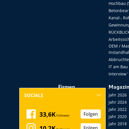
Hochbau (S
Betonbear
Kanal-, Ro
Gewinnung
RÜCKBLICK
Arbeitssic
OEM / Masc
Instandha
Abbruchtec
IT am Bau
Interview´
Firmen
Magazi
Hersteller, Händler,
Jahr 2026
SOCIALS
Vermieter
Jahr 2024
Messen, Seminare,
Jahr 2022
33,6K
Folgen
Follower
Kongresse
Jahr 2020
Verbände
Jahr 2018
10,2K
Folgen