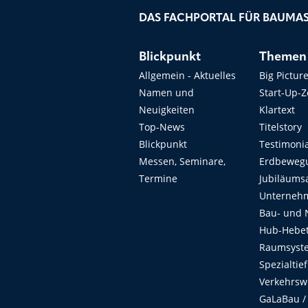
DAS FACHPORTAL FÜR BAUMAS
Blickpunkt
Themen
Allgemein - Aktuelles
Big Pictur
Namen und
Start-Up-
Neuigkeiten
Klartext
Top-News
Titelstory
Blickpunkt
Testimoni
Messen, Seminare,
Erdbeweg
Termine
Jubiläums
Unterneh
Bau- und 
Hub-Hebet
Raumsyste
Spezialtie
Verkehrsw
GaLaBau /