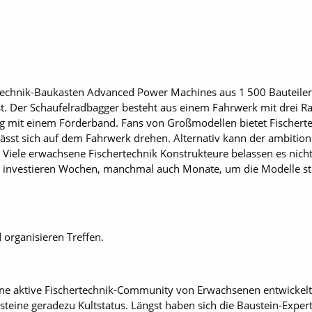
technik-Baukasten Advanced Power Machines aus 1 500 Bauteilen
st. Der Schaufelradbagger ­besteht aus einem Fahrwerk mit drei 
 mit einem Förderband. Fans von Großmodellen bietet Fischertech
sst sich auf dem Fahrwerk drehen. Alternativ kann der ambition
iele erwachsene Fischertechnik Konstrukteure belassen es nicht
e investieren Wochen, manchmal auch Monate, um die Modelle stä
 organisieren Treffen.
eine aktive Fischertechnik-Community von Erwachsenen entwickel
teine geradezu Kultstatus. Längst haben sich die Baustein-Expert