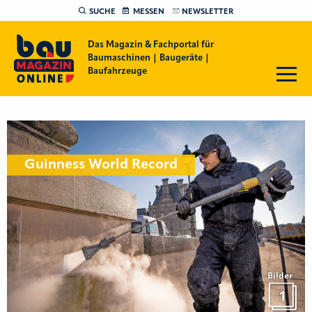
SUCHE
MESSEN
NEWSLETTER
Das Magazin & Fachportal für
Baumaschinen | Baugeräte |
Baufahrzeuge
Guinness World Record
Bilder
1