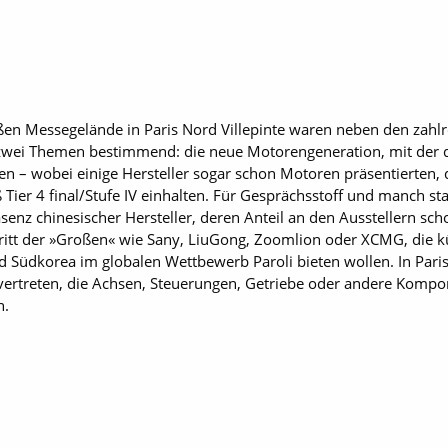
n Messegelände in Paris Nord Villepinte waren neben den zahlr
zwei Themen bestimmend: die neue Motorengeneration, mit der 
rden – wobei einige Hersteller sogar schon Motoren präsentierten, 
Tier 4 final/Stufe IV einhalten. Für Gesprächsstoff und manch st
nz chinesischer Hersteller, deren Anteil an den Ausstellern sch
tritt der »Großen« wie Sany, LiuGong, Zoomlion oder XCMG, die kü
 Südkorea im globalen Wettbewerb Paroli bieten wollen. In Paris
vertreten, die Achsen, Steuerungen, Getriebe oder andere Kompo
n.