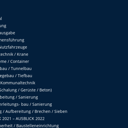
al
ung
ausgabe
mensführung
Nutzfahrzeuge
echnik / Krane
me / Container
fbau / Tunnelbau
egebau / Tiefbau
 Kommunaltechnik
chalung / Gerüste / Beton)
beitung / Sanierung
hrleitungs- bau / Sanierung
 / Aufbereitung / Brechen / Sieben
 2021 – AUSBLICK 2022
herheit / Baustelleneinrichtung