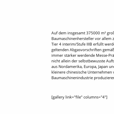
Auf dem insgesamt 375000 m² große
Baumaschinenhersteller vor allem 
Tier 4 interim/Stufe IIIB erfüllt we
geltenden Abgasvorschriften gemäß 
immer stärker werdende Messe-Präse
nicht allein der selbstbewusste Auf
aus Nordamerika, Europa, Japan und
kleinere chinesische Unternehmen 
Baumaschinenindustrie produziere
[gallery link="file" columns="4"]