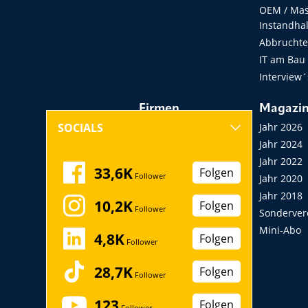
OEM / Masc
Instandha
Abbruchtec
IT am Bau
Interview´
Firmen
Magazi
Hersteller, Händler,
Jahr 2026
SOCIALS
Vermieter
Jahr 2024
Messen, Seminare,
Jahr 2022
33,6K
Folgen
Follower
Kongresse
Jahr 2020
Verbände
Jahr 2018
10,2K
Folgen
Follower
Startup
Sonderver
Mini-Abo
4,8K
Folgen
Follower
28,7K
Folgen
Follower
123
Folgen
Follower