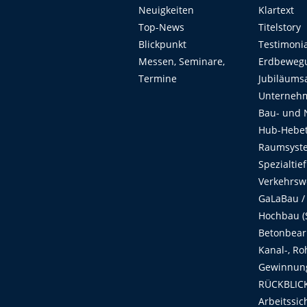
Neuigkeiten
Klartext
Top-News
Titelstory
Blickpunkt
Testimoni
Messen, Seminare,
Erdbeweg
Termine
Jubiläums
Unterneh
Bau- und 
Hub-Hebet
Raumsyste
Spezialtie
Verkehrsw
GaLaBau /
Hochbau (S
Betonbear
Kanal-, Ro
Gewinnung
RÜCKBLICK
Arbeitssic