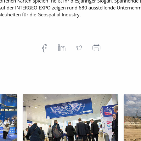
ffenen Karten spielen“ heißt ihr diesjähriger Slogan. Spannende E
. Auf der INTERGEO EXPO zeigen rund 680 ausstellende Unternehm
euheiten für die Geospatial Industry.