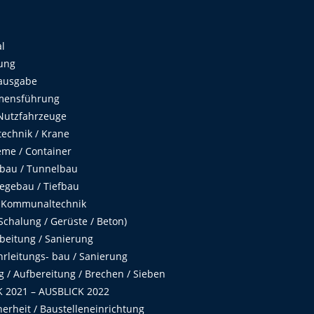
al
ung
ausgabe
mensführung
Nutzfahrzeuge
echnik / Krane
me / Container
fbau / Tunnelbau
egebau / Tiefbau
 Kommunaltechnik
chalung / Gerüste / Beton)
beitung / Sanierung
hrleitungs- bau / Sanierung
 / Aufbereitung / Brechen / Sieben
 2021 – AUSBLICK 2022
herheit / Baustelleneinrichtung