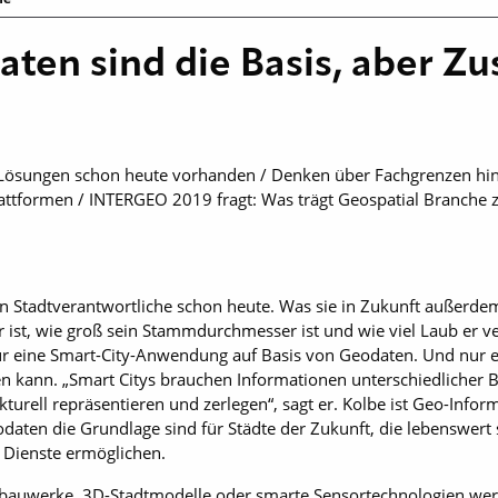
aten sind die Basis, aber 
-Lösungen schon heute vorhanden / Denken über Fachgrenzen hinw
attformen / INTERGEO 2019 fragt: Was trägt Geospatial Branche z
 Stadtverantwortliche schon heute. Was sie in Zukunft außerdem
r ist, wie groß sein Stammdurchmesser ist und wie viel Laub er ve
 für eine Smart-City-Anwendung auf Basis von Geodaten. Und nur 
n kann. „Smart Citys brauchen Informationen unterschiedlicher Be
ukturell repräsentieren und zerlegen“, sagt er. Kolbe ist Geo-Inf
odaten die Grundlage sind für Städte der Zukunft, die lebenswert s
 Dienste ermöglichen.
kturbauwerke, 3D-Stadtmodelle oder smarte Sensortechnologien wer