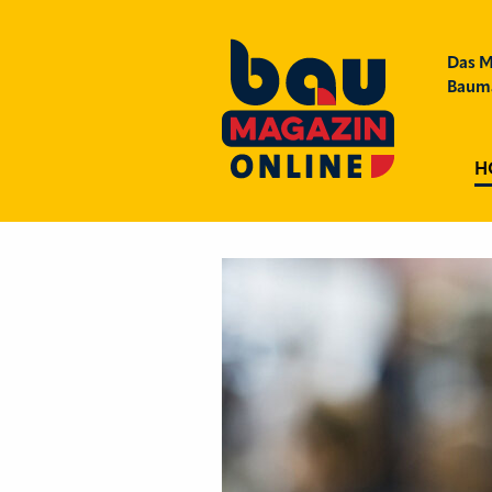
Das M
Bauma
H