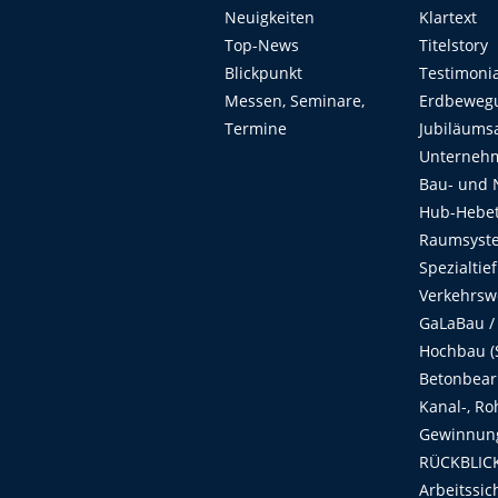
Neuigkeiten
Klartext
Top-News
Titelstory
Blickpunkt
Testimoni
Messen, Seminare,
Erdbeweg
Termine
Jubiläums
Unterneh
Bau- und 
Hub-Hebet
Raumsyste
Spezialtie
Verkehrsw
GaLaBau /
Hochbau (S
Betonbear
Kanal-, Ro
Gewinnung
RÜCKBLICK
Arbeitssic