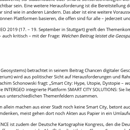
htbar sein. Eine weitere Herausforderung ist die Bereitstellung d
r sind wie in anderen Ländern. Das aber ist eine weitere Vorauss
nnen Plattformen basieren, die offen sind für alle – jederzeit und
EO 2019 (17. – 19. September in Stuttgart) greift den Themenko
 auch kritisch – mit der Frage:
Welchen Beitrag leistet die Geospa
 Geosystems) betrachtet in seinem Beitrag Chancen digitaler Gesc
rium) wird aus politischer Sicht auf Herausforderungen und R
oachim Schonowski fragt: „Smart City: Hype, Utopie, Dystopie –
wo
e INTERGEO integrierte Plattform SMART CITY SOLUTIONS: Sie lief
 aus unterschiedlichen Themenfeldern zusammen.
en allein machen aus einer Stadt noch keine Smart City, betont a
mdenken, meist gehen dort noch Akten aus Papier in ein Umlaufv
CE ist zudem der Deutsche Kartographie Kongress, den die Deuts