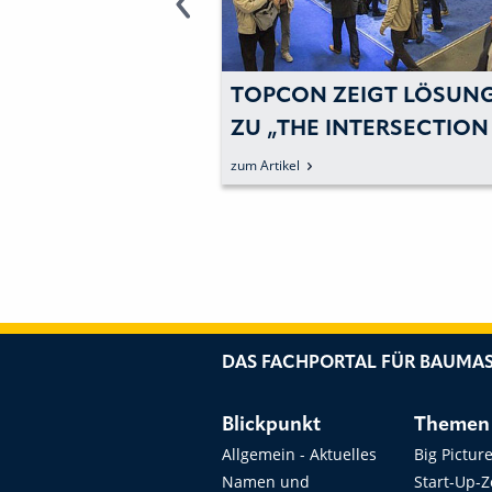
EIGT LÖSUNGEN
MEHR ALS 17 000 BESU
INTERSECTION OF
BEI DER INTERGEO 2016
UCTURE AND
SMARTE
zum Artikel
GY“ AUF DER
GEOINFORMATIONEN
2017
GESTALTEN ZUKUNFT
DAS FACHPORTAL FÜR BAUMAS
Blickpunkt
Themen
Allgemein - Aktuelles
Big Pictur
Namen und
Start-Up-