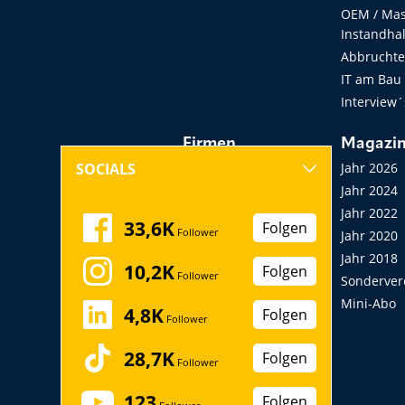
OEM / Masc
Instandha
Abbruchtec
IT am Bau
Interview´
Firmen
Magazi
Hersteller, Händler,
Jahr 2026
SOCIALS
Vermieter
Jahr 2024
Messen, Seminare,
Jahr 2022
33,6K
Folgen
Follower
Kongresse
Jahr 2020
Verbände
Jahr 2018
10,2K
Folgen
Follower
Startup
Sonderver
Mini-Abo
4,8K
Folgen
Follower
28,7K
Folgen
Follower
123
Folgen