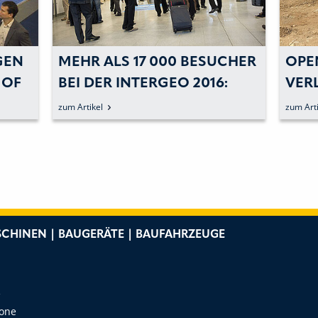
CHER
OPEN SAPOS«:
INT
:
VERLÄSSLICHE
BER
POSITIONIERUNG FÜR
ZU
zum Artikel
zum Art
DIGITALISIERUNG DER
BAUSTELLE
CHINEN | BAUGERÄTE | BAUFAHRZEUGE
e
Zone