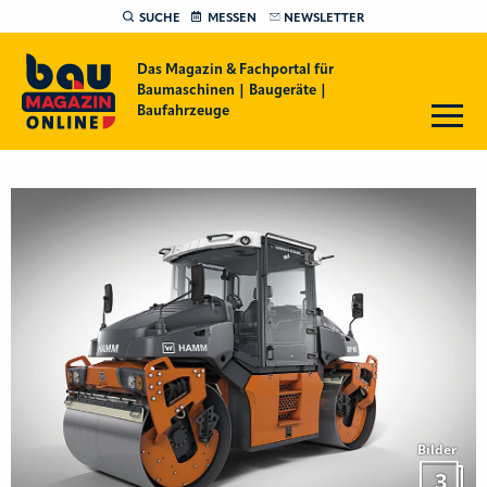
SUCHE
MESSEN
NEWSLETTER
Das Magazin & Fachportal für
Baumaschinen | Baugeräte |
Baufahrzeuge
Bilder
3