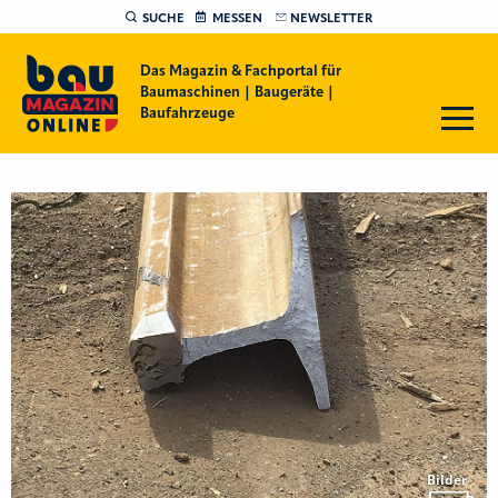
SUCHE
MESSEN
NEWSLETTER
Das Magazin & Fachportal für
Baumaschinen | Baugeräte |
Baufahrzeuge
Bilder