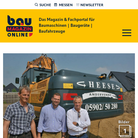
SUCHE
MESSEN
NEWSLETTER
Das Magazin & Fachportal für
Baumaschinen | Baugeräte |
Baufahrzeuge
Bilder
1