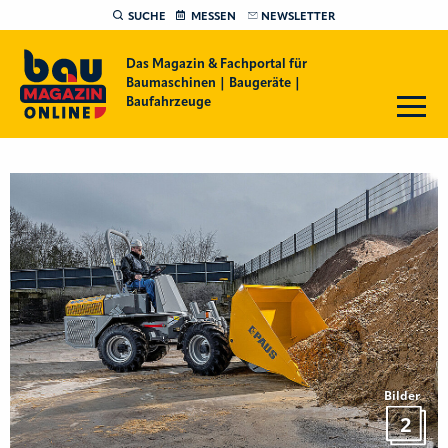
SUCHE
MESSEN
NEWSLETTER
Das Magazin & Fachportal für
Baumaschinen | Baugeräte |
Baufahrzeuge
Bilder
2