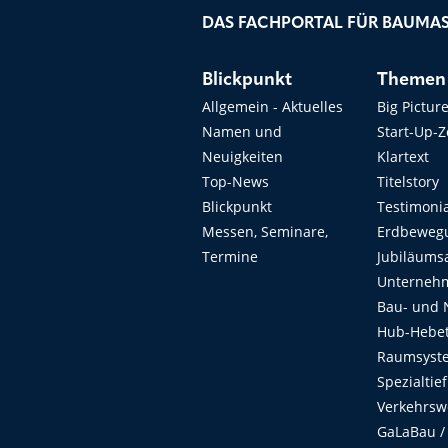
DAS FACHPORTAL FÜR BAUMAS
Blickpunkt
Themen
Allgemein - Aktuelles
Big Pictur
Namen und
Start-Up-
Neuigkeiten
Klartext
Top-News
Titelstory
Blickpunkt
Testimoni
Messen, Seminare,
Erdbeweg
Termine
Jubiläums
Unterneh
Bau- und 
Hub-Hebet
Raumsyste
Spezialtie
Verkehrsw
GaLaBau /