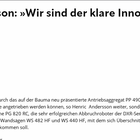
on: »Wir sind der klare Inn
urch das auf der Bauma neu präsentierte Antriebsaggregat PP 490,
e angetrieben werden können, so Henric Andersson weiter, sonde
ne PG 820 RC, die sehr erfolgreichen Abbruch­roboter der DXR-S
e Wandsägen WS 482 HF und WS 440 HF, mit dem sich Überschnit
 kommen soll.
«