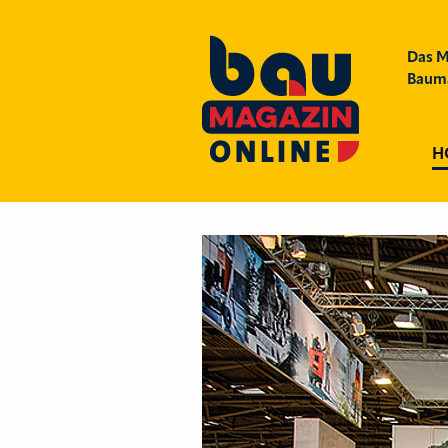
Das M
Bauma
H