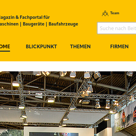
Team
agazin & Fachportal für
schinen | Baugeräte | Baufahrzeuge
OME
BLICKPUNKT
THEMEN
FIRMEN