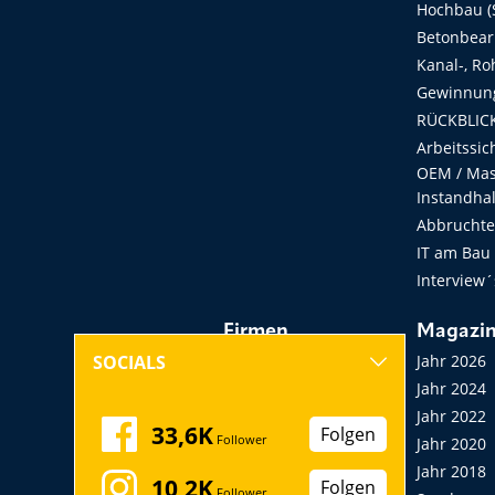
Hochbau (S
Betonbear
Kanal-, Ro
Gewinnung
RÜCKBLICK
Arbeitssic
OEM / Masc
Instandha
Abbruchtec
IT am Bau
Interview´
Firmen
Magazi
Hersteller, Händler,
Jahr 2026
SOCIALS
Vermieter
Jahr 2024
Messen, Seminare,
Jahr 2022
33,6K
Folgen
Follower
Kongresse
Jahr 2020
Verbände
Jahr 2018
10,2K
Folgen
Follower