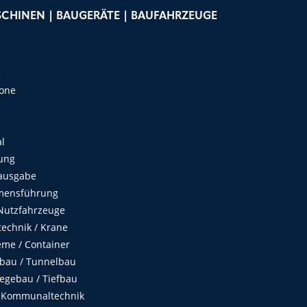
CHINEN | BAUGERÄTE | BAUFAHRZEUGE
e
Zone
al
ung
ausgabe
mensführung
Nutzfahrzeuge
echnik / Krane
me / Container
fbau / Tunnelbau
egebau / Tiefbau
 Kommunaltechnik