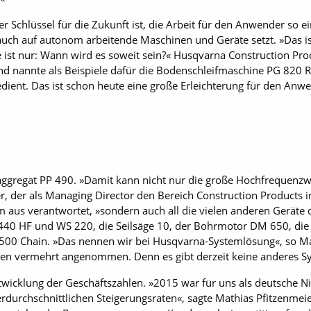
er Schlüssel für die Zukunft ist, die Arbeit für den Anwender so 
auch auf autonom arbeitende Maschinen und Geräte setzt. »Das is
e ist nur: Wann wird es soweit sein?« Husqvarna Construction Prod
nd nannte als Beispiele dafür die Bodenschleifmaschine PG 820 
dient. Das ist schon heute eine große Erleichterung für den An
bsaggregat PP 490. »Damit kann nicht nur die große Hochfrequen
r, der als Managing Director den Bereich Construction Products
aus verantwortet, »sondern auch all die vielen anderen Geräte 
40 HF und WS 220, die Seilsäge 10, der Bohrmotor DM 650, die 
500 Chain. »Das nennen wir bei Husqvarna-Systemlösung«, so Mat
en vermehrt angenommen. Denn es gibt derzeit keine anderes Sy
twicklung der Geschäftszahlen. »2015 war für uns als deutsche N
rdurchschnittlichen Steigerungsraten«, sagte Mathias Pfitzenmeie