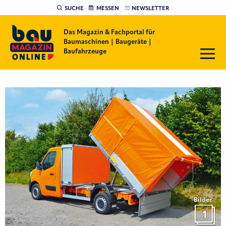
SUCHE
MESSEN
NEWSLETTER
Das Magazin & Fachportal für
Baumaschinen | Baugeräte |
Baufahrzeuge
Bilder
1