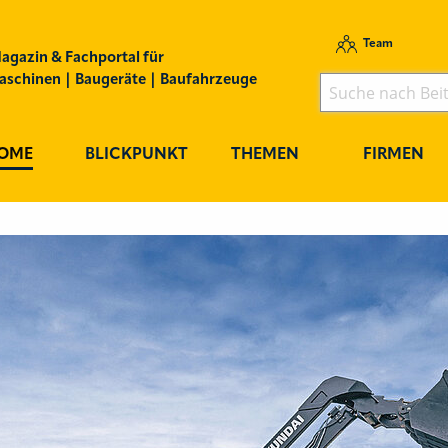
Team
agazin & Fachportal für
schinen | Baugeräte | Baufahrzeuge
OME
BLICKPUNKT
THEMEN
FIRMEN