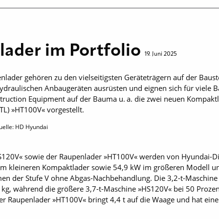
ader im Portfolio
19. Juni 2025
der gehören zu den vielseitigsten Geräteträgern auf der Baustell
hydraulischen Anbaugeräten ausrüsten und eignen sich für viele
ruction Equipment auf der Bauma u. a. die zwei neuen Kompakt
L) »HT100V« vorgestellt.
uelle: HD Hyundai
120V« sowie der Raupenlader »HT100V« werden von Hyundai-Di
W im kleineren Kompaktlader sowie 54,9 kW im größeren Modell u
en der Stufe V ohne Abgas-Nachbehandlung. Die 3,2-t-Maschine 
5 kg, während die größere 3,7-t-Maschine »HS120V« bei 50 Prozen
Der Raupenlader »HT100V« bringt 4,4 t auf die Waage und hat ein