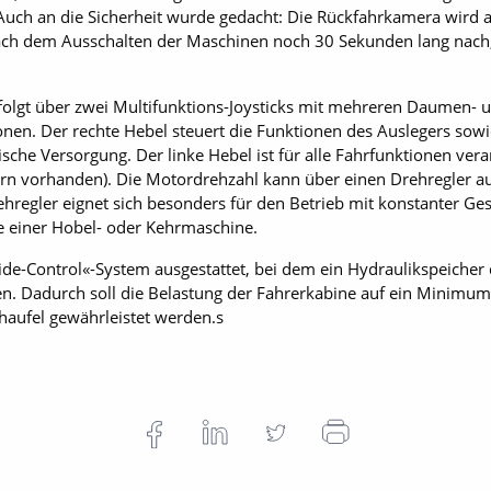
Auch an die Sicherheit wurde gedacht: Die Rückfahrkamera wird 
nach dem Ausschalten der Maschinen noch 30 Sekunden lang nach,
olgt über zwei Multifunktions-Joysticks mit mehreren Daumen- un
nen. Der rechte Hebel steuert die Funktionen des Auslegers sowie
rische Versorgung. Der linke Hebel ist für alle Fahrfunktionen ver
ern vorhanden). Die Motordrehzahl kann über einen Drehregler a
regler eignet sich besonders für den Betrieb mit konstanter Gesc
e einer Hobel- oder Kehrmaschine.
ide-Control«-System ausgestattet, bei dem ein Hydraulikspeicher
n. Dadurch soll die Belastung der Fahrerkabine auf ein Minimum
chaufel gewährleistet werden.s