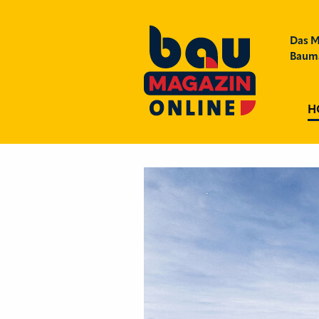
Das M
Bauma
H