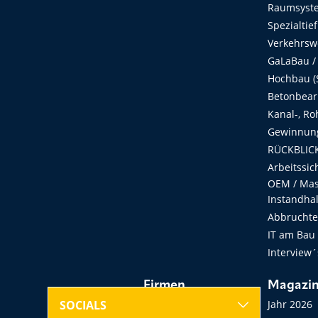
Raumsyste
Spezialtie
Verkehrsw
GaLaBau /
Hochbau (S
Betonbear
Kanal-, Ro
Gewinnung
RÜCKBLICK
Arbeitssic
OEM / Masc
Instandha
Abbruchtec
IT am Bau
Interview´
Firmen
Magazi
Hersteller, Händler,
Jahr 2026
SOCIALS