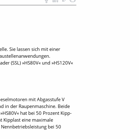
e. Sie lassen sich mit einer
 Baustellenanwendungen.
lader (SSL) »HS80V« und »HS120V«
eselmotoren mit Abgasstufe V
nd in der Raupenmaschine. Beide
»HS80V« hat bei 50 Prozent Kipp­
t Kipp­last eine maximale
e Nennbetriebsleistung bei 50