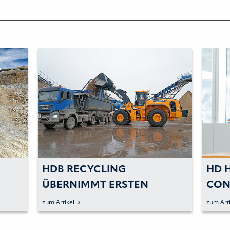
HDB RECYCLING
HD 
ÜBERNIMMT ERSTEN
CON
GROSSRADLADER DES TYPS »
EQU
zum Artikel
zum Arti
HL985A«
HYU