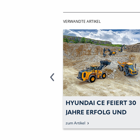
VERWANDTE ARTIKEL
ADA AN
HYUNDAI CE FEIERT 30
INEN FÜR
JAHRE ERFOLG UND
WACHSTUM
zum Artikel