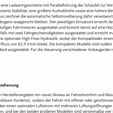
eine Ladearmgeometrie mit Parallelführung der Schaufel zur Ver
esserte Stabilität, eine größere Aushubhöhe sowie eine höhere Be
aus zeichnet die automatische Selbstnivellierung dafür verantwortl
ens waagerecht bleiben. Den jeweiligen Einsatz­ort erreicht de
stufigen Fahrmotoren ausgestattet und kommt damit auf eine Höc
alls mit zwei Fahrgeschwindigkeiten ausgestattet und erreicht 
e optionale High-Flow-Hydraulik, wobei der Kompaktlader einen 
fluss von 82,9 l/min bietet. Die kompakten Modelle sind zudem
ard ausgestattet. Für die Steuerung verschiedener Anbaugeräte is
Bedienung
h Herstellerangaben ein neues Niveau an Fahrerkomfort und Masc
ebbare Vordertür, sodass der Fahrer mit offener oder geschlosse
über einen optimalen Luftstrom mit mehreren Lüftungsöffnungen 
rgen, und bei den beiden größeren Modellen sind serienmäßig vier