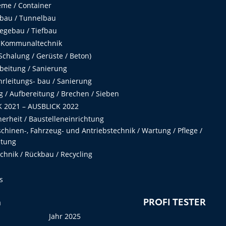
me / Container
fbau / Tunnelbau
egebau / Tiefbau
 Kommunaltechnik
chalung / Gerüste / Beton)
beitung / Sanierung
hrleitungs- bau / Sanierung
 / Aufbereitung / Brechen / Sieben
 2021 – AUSBLICK 2022
herheit / Baustelleneinrichtung
hinen-, Fahrzeug- und Antriebstechnik / Wartung / Pflege /
ltung
hnik / Rückbau / Recycling
s
n
PROFI TESTER
Jahr 2025