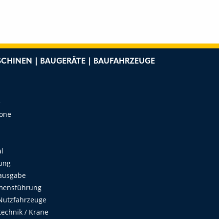
FUS
CHINEN | BAUGERÄTE | BAUFAHRZEUGE
e
Zone
al
ung
ausgabe
mensführung
Nutzfahrzeuge
echnik / Krane