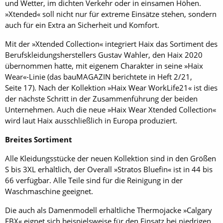
und Wetter, im dichten Verkehr oder in einsamen Höhen.
»Xtended« soll nicht nur für extreme Einsätze stehen, sondern
auch für ein Extra an Sicherheit und Komfort.
Mit der »Xtended Collection« integriert Haix das Sortiment des
Berufskleidungsherstellers Gustav Wahler, den Haix 2020
übernommen hatte, mit eigenem Charakter in seine »Haix
Wear«-Linie (das bau­MAGAZIN berichtete in Heft 2/21,
Seite 17). Nach der Kollektion »Haix Wear Work­Life21« ist dies
der nächste Schritt in der Zusammenführung der beiden
Unternehmen. Auch die neue »Haix Wear Xtended Collection«
wird laut Haix ausschließlich in Europa produziert.
Breites Sortiment
Alle Kleidungsstücke der neuen Kollektion sind in den Größen
S bis 3XL erhältlich, der Overall »Stratos Bluefin« ist in 44 bis
66 verfügbar. Alle Teile sind für die Reinigung in der
Waschmaschine geeignet.
Die auch als Damenmodell erhältliche Thermojacke »Calgary
EBX« eignet sich beispielsweise für den Einsatz bei niedrigen