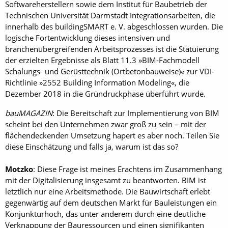
Softwareherstellern sowie dem Institut für Baubetrieb der
Technischen Universität Darmstadt Integrationsarbeiten, die
innerhalb des building­SMART e. V. abgeschlossen wurden. Die
logische Fortentwicklung dieses intensiven und
branchenübergreifenden Arbeitsprozesses ist die Statuierung
der erzielten Ergebnisse als Blatt 11.3 »BIM-Fachmodell
Schalungs- und Gerüsttechnik (Ortbetonbauweise)« zur VDI-
Richtlinie »2552 Building Information Modeling«, die
Dezember 2018 in die Gründruckphase überführt wurde.
bauMAGAZIN
: Die Bereitschaft zur Implementierung von BIM
scheint bei den Unternehmen zwar groß zu sein – mit der
flächendeckenden Umsetzung hapert es aber noch. Teilen Sie
diese Einschätzung und falls ja, warum ist das so?
Motzko
: Diese Frage ist meines Erachtens im Zusammenhang
mit der Digitalisierung insgesamt zu beantworten. BIM ist
letztlich nur eine Arbeitsmethode. Die Bauwirtschaft erlebt
gegenwärtig auf dem deutschen Markt für Bauleistungen ein
Konjunkturhoch, das unter anderem durch eine deutliche
Verknappung der Bauressourcen und einen signifikanten