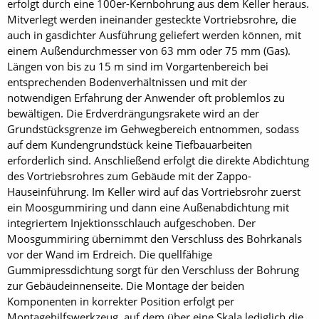
erfolgt durch eine 100er-Kernbohrung aus dem Keller heraus.
Mitverlegt werden ineinander gesteckte Vortriebsrohre, die
auch in gasdichter Ausführung geliefert werden können, mit
einem Außendurchmesser von 63 mm oder 75 mm (Gas).
Längen von bis zu 15 m sind im Vorgartenbereich bei
entsprechenden Bodenverhältnissen und mit der
notwendigen Erfahrung der Anwender oft problemlos zu
bewältigen. Die Erdverdrängungsrakete wird an der
Grundstücksgrenze im Gehwegbereich entnommen, sodass
auf dem Kundengrundstück keine Tiefbauarbeiten
erforderlich sind. Anschließend erfolgt die direkte Abdichtung
des Vortriebsrohres zum Gebäude mit der Zappo-
Hauseinführung. Im Keller wird auf das Vortriebsrohr zuerst
ein Moosgummiring und dann eine Außenabdichtung mit
integriertem Injektionsschlauch aufgeschoben. Der
Moosgummiring übernimmt den Verschluss des Bohrkanals
vor der Wand im Erdreich. Die quellfähige
Gummipressdichtung sorgt für den Verschluss der Bohrung
zur Gebäu­de­innenseite. Die Montage der beiden
Komponenten in korrekter Position erfolgt per
Montagehilfswerkzeug, auf dem über eine Skala lediglich die