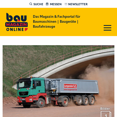
SUCHE
MESSEN
NEWSLETTER
Das Magazin & Fachportal für
Baumaschinen | Baugeräte |
Baufahrzeuge
Bilder
1