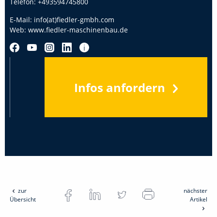
Telefon:
+493594745800
E-Mail:
info(at)fiedler-gmbh.com
Web:
www.fiedler-maschinenbau.de
Infos anfordern
zur
nächster
Übersicht
Artikel