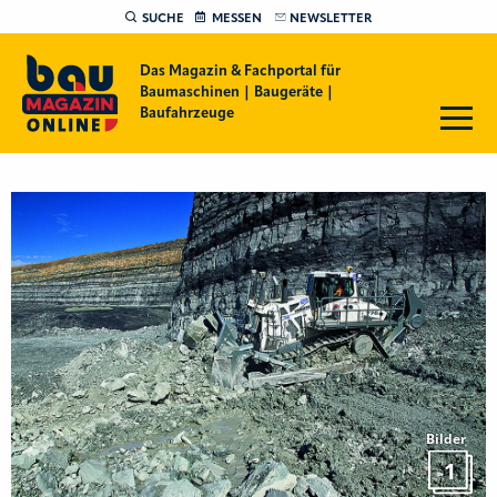
SUCHE
MESSEN
NEWSLETTER
Das Magazin & Fachportal für
Baumaschinen | Baugeräte |
Baufahrzeuge
Bilder
1