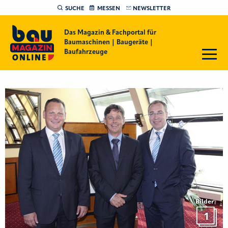
SUCHE
MESSEN
NEWSLETTER
Das Magazin & Fachportal für
Baumaschinen | Baugeräte |
Baufahrzeuge
Bilder
1