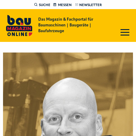
SUCHE
MESSEN
NEWSLETTER
Das Magazin & Fachportal für
Baumaschinen | Baugeräte |
Baufahrzeuge